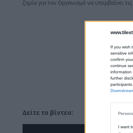
ζημία για τον Οργανισμό να υπερβαίνει τις
www.tiles
If you wish 
sensitive in
confirm you
continue se
information 
further disc
participants
Downstream 
Δείτε το βίντεo:
Persona
I want t