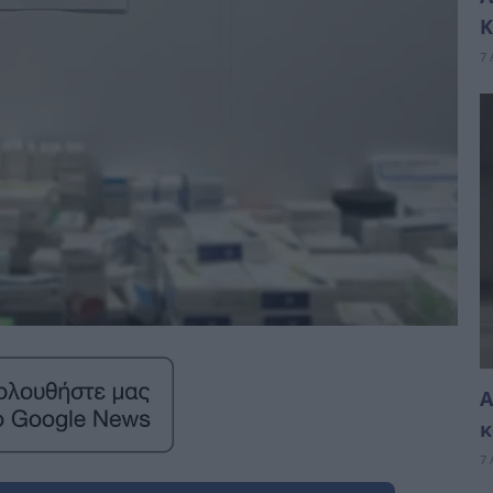
Κ
7 
A
κ
7 