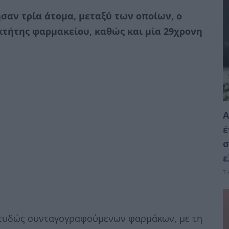
σαν τρία άτομα, μεταξύ των οποίων, ο
κτήτης φαρμακείου, καθώς και μία 29χρονη
Α
έ
σ
ε
7 
ψευδώς συνταγογραφούμενων φαρμάκων, με τη