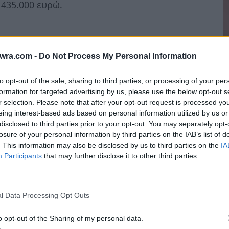
 435.000 ευρώ.
twra.com -
Do Not Process My Personal Information
to opt-out of the sale, sharing to third parties, or processing of your per
formation for targeted advertising by us, please use the below opt-out s
Έ
r selection. Please note that after your opt-out request is processed y
eing interest-based ads based on personal information utilized by us or
σ
disclosed to third parties prior to your opt-out. You may separately opt-
μ
losure of your personal information by third parties on the IAB’s list of
μ
. This information may also be disclosed by us to third parties on the
IA
Participants
that may further disclose it to other third parties.
7 
l Data Processing Opt Outs
o opt-out of the Sharing of my personal data.