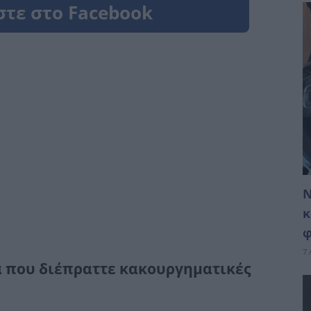
Ν
κ
φ
7 
α που διέπραττε κακουργηματικές