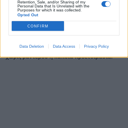
Retention, Sale, and/or Sharing of my
Personal Data that Is Unrelated with the
Γίνε δότης στα γραφεία του Συλλόγου Όραμα
Purposes for which it was collected.
Opted Out
Ελπίδας…
CONFIRM
Μπορείτε να επισκεφθείτε τη μονάδα
του
συλλόγου ΕΛΠΙΔΑ
από τις 9:00 πμ μέχρι
Data Deletion
Data Access
Privacy Policy
και τις 19:00 μμ, Δευτέρα με Παρασκευή,
χωρίς ραντεβού ή κάποια προετοιμασία.