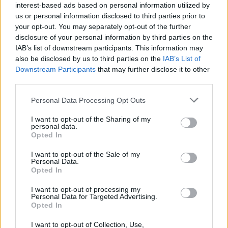
interest-based ads based on personal information utilized by
us or personal information disclosed to third parties prior to
your opt-out. You may separately opt-out of the further
disclosure of your personal information by third parties on the
IAB’s list of downstream participants. This information may
also be disclosed by us to third parties on the
IAB’s List of
Downstream Participants
that may further disclose it to other
third parties.
Το δείγμα αυτό αποστέλλεται σε
Personal Data Processing Opt Outs
εξειδικευμένο εργαστήριο για την εξέταση
I want to opt-out of the Sharing of my
της ιστικής σας ταυτότητας και ανώνυμα,
personal data.
Opted In
με έναν κωδικό αριθμό, καταχωρείσαι στο
I want to opt-out of the Sale of my
Εθνικό και Παγκόσμιο Αρχείο Εθελοντών
Personal Data.
Opted In
Δοτών Μυελού των Οστών. Σε αυτό το
αρχείο βρίσκονται οι ελπίδες των ασθενών
I want to opt-out of processing my
Personal Data for Targeted Advertising.
που χρειάζονται μεταμόσχευση μυελού των
Opted In
οστών από όλο τον κόσμο.
I want to opt-out of Collection, Use,