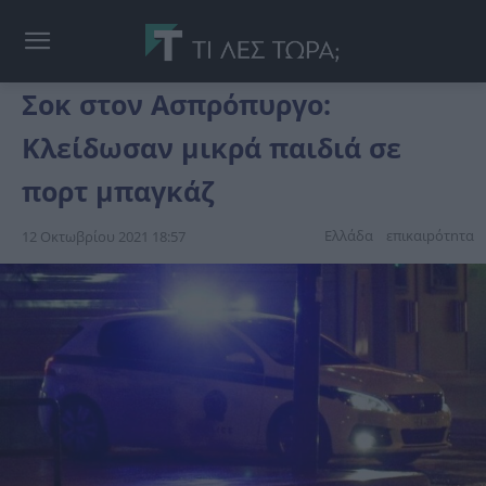
Σοκ στον Ασπρόπυργο:
Κλείδωσαν μικρά παιδιά σε
πορτ μπαγκάζ
Ελλάδα
επικαιpότnτα
12 Οκτωβρίου 2021 18:57