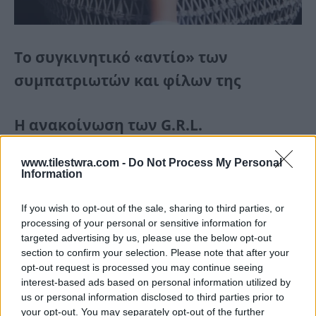
Το συγκινητικό «αντίο» των
συμπατριωτών και φίλων της
Η ανακοίνωση των G.R.L.
Μέσα από τον επίσημο λογαριασμό τους στο
www.tilestwra.com -
Do Not Process My Personal
Information
Instagram, οι κοπέλες του συγκροτήματος
εξέφρασαν τον βαθύ πόνο τους για την
If you wish to opt-out of the sale, sharing to third parties, or
απώλεια της αγαπημένης τους συνεργάτιδας
processing of your personal or sensitive information for
targeted advertising by us, please use the below opt-out
και φίλης. «Με τεράστια θλίψη μοιραζόμαστε
section to confirm your selection. Please note that after your
μαζί σας την απώλεια της λατρεμένης μας
opt-out request is processed you may continue seeing
interest-based ads based on personal information utilized by
Λόρεν. Οι καρδιές μας έχουν σπάσει σε χίλια
us or personal information disclosed to third parties prior to
κομμάτια και είναι αδύνατον να περιγράψουμε
your opt-out. You may separately opt-out of the further