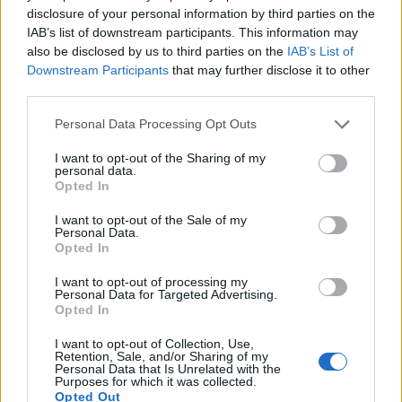
disclosure of your personal information by third parties on the
με λόγια όλα όσα σήμαινε για εμάς. Θα κρατάμε
IAB’s list of downstream participants. This information may
για πάντα ζωντανή την αγάπη, το γέλιο και τις
also be disclosed by us to third parties on the
IAB’s List of
αμέτρητες στιγμές που ζήσαμε μαζί. Το
Downstream Participants
that may further disclose it to other
third parties.
υπέροχο πνεύμα της άγγιξε τις ψυχές τόσων
ανθρώπων και θα μας λείψει αφάνταστα»,
Personal Data Processing Opt Outs
έγραψαν χαρακτηριστικά, σκορπίζοντας θλίψη
I want to opt-out of the Sharing of my
personal data.
στους θαυμαστές τους.
Opted In
I want to opt-out of the Sale of my
Personal Data.
Opted In
I want to opt-out of processing my
Personal Data for Targeted Advertising.
Opted In
I want to opt-out of Collection, Use,
Retention, Sale, and/or Sharing of my
Personal Data that Is Unrelated with the
Purposes for which it was collected.
Opted Out