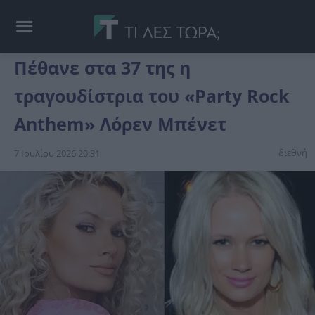
Πέθανε στα 37 της η
τραγουδίστρια του «Party Rock
Anthem» Λόρεν Μπένετ
διεθνή
7 Ιουλίου 2026 20:31