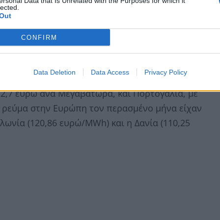
ersonal Data that Is Unrelated with the Purposes for which it
lected.
Out
CONFIRM
ν Ευρώπη τον Φεβρουάριο. Συγκεκριμένα, η μέση
μήνα διαμορφώθηκε στα 213,43 ευρώ ανά
Data Deletion
Data Access
Privacy Policy
με τις υψηλότερες τιμές ρεύματος στην
12,7 ευρώ ανά Μεγαβατώρα, και Πορτογαλία, με
ο ρεύμα στην Ευρώπη τον περασμένο μήνα είχαν
ωνία (120,86 ευρώ/MWh) και η Δανία (110,25