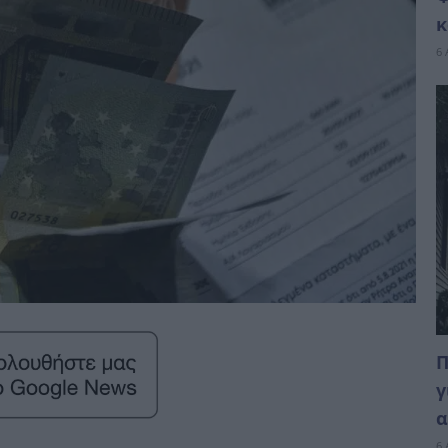
κ
6 
Π
γ
α
6 