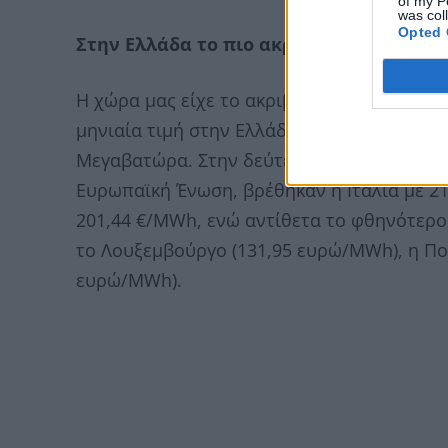
of my P
was col
Opted 
Στην Ελλάδα το πιο ακριβό ρεύμα
Η χώρα μας είχε το ακριβότερο ρεύμα στη
μηνιαία τιμή στην Ελλάδα τον περασμένο 
Μεγαβατώρα. Στην δεύτερη και τρίτη θέση 
Ευρωπαϊκή Ένωση, βρέθηκαν η Ιταλία με 2
201,44 €/MWh, ενώ αντίθετα το φθηνότερ
το Λουξεμβούργο (131,95 ευρώ/MWh), η Πολ
ευρώ/MWh).