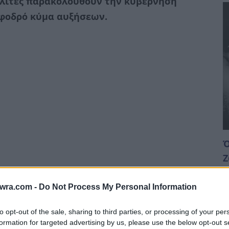
ολίτες παρακολουθούν την κυβέρνηση
φοδρό κύμα αυξήσεων.
Ό
Ζ
σ
μερήσια αγορά του Χρηματιστηρίου Ενέργειας
6 
twra.com -
Do Not Process My Personal Information
 μεγαβατώρα, αυξημένη κατά 29% σε σχέση με
to opt-out of the sale, sharing to third parties, or processing of your per
ει στα 446,52 ευρώ. Πρόκειται για τη δεύτερη
formation for targeted advertising by us, please use the below opt-out s