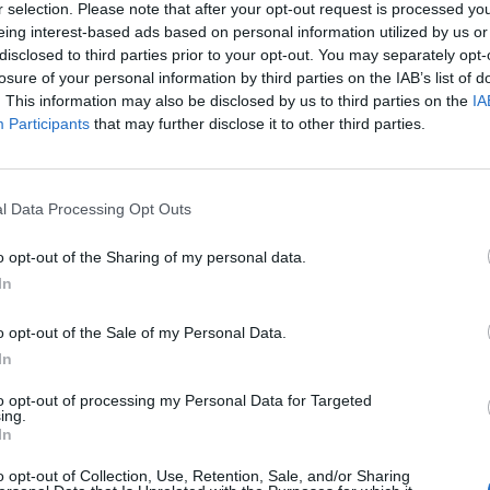
ατιστήριο, μετά τις 22 Δεκεμβρίου οπότε είχε
r selection. Please note that after your opt-out request is processed y
eing interest-based ads based on personal information utilized by us or
τώρα.
disclosed to third parties prior to your opt-out. You may separately opt-
losure of your personal information by third parties on the IAB’s list of
. This information may also be disclosed by us to third parties on the
IA
Participants
that may further disclose it to other third parties.
l Data Processing Opt Outs
Έ
o opt-out of the Sharing of my personal data.
σ
In
α
o opt-out of the Sale of my Personal Data.
υ
In
6 
to opt-out of processing my Personal Data for Targeted
ο το 53,7% της ζήτησης ενώ μειωμένη είναι η
ing.
In
, των υδροηλεκτρικών (4,3%) και των
6 γιγαβατώρες) είναι και οι εξαγωγές ενέργειας.
o opt-out of Collection, Use, Retention, Sale, and/or Sharing