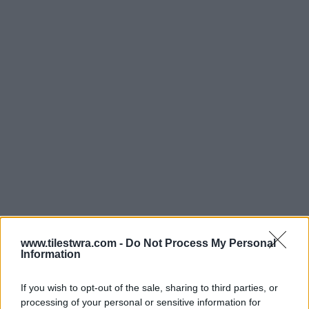
Μετά την Ανάληψη του Κυρίου, ο Πέτρος,
www.tilestwra.com -
Do Not Process My Personal
Information
δίδαξε το Ευαγγέλιο στην Ιουδαία, στην
Αντιόχεια, στον Πόντο, στην Γαλατία, στην
If you wish to opt-out of the sale, sharing to third parties, or
Καππαδοκία, στην Ασία και τη Βιθυνία. Κατά
processing of your personal or sensitive information for