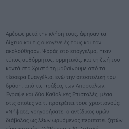
Αμέσως μετά την κλήση τους, άφησαν τα
δίχτυα και τις οικογένειές τους και τον
ακολούθησαν. Ψαράς στο επάγγελμα, ήταν
τύπος αυθόρμητος, ορμητικός, και τη ζωή του
κοντά στο Χριστό τη μαθαίνουμε από τα
τέσσερα Ευαγγέλια, ενώ την αποστολική του
δράση, από τις πράξεις των Αποστόλων.
Έγραψε και δύο Καθολικές Επιστολές, μέσα
στις οποίες να τι προτρέπει τους χριστιανούς:
«Νήψατε, γρηγορήσατε, ο αντίδικος υμών
διάβολος ως λέων ωρυόμενος περιπατεί ζητών
τίνα καταπίη» (Α΄ Πέτρου, ε΄ 8). Δηλαδή