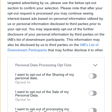
targeted advertising by us, please use the below opt-out
την παράδοση (που σημαίνει ότι δεν είναι
section to confirm your selection. Please note that after your
απόλυτα ιστορικά διασταυρωμένο) έφτασε
opt-out request is processed you may continue seeing
μέχρι την Ρώμη, όπου επί Νέρωνος (54-68μ.Χ.)
interest-based ads based on personal information utilized by
us or personal information disclosed to third parties prior to
υπέστη μαρτυρικό θάνατο, αφού τον
your opt-out. You may separately opt-out of the further
σταύρωσαν χιαστί, με το κεφάλι προς τα κάτω
disclosure of your personal information by third parties on the
IAB’s list of downstream participants. This information may
περί το έτος 64 μ.Χ.
also be disclosed by us to third parties on the
IAB’s List of
Downstream Participants
that may further disclose it to other
Ο δε Παύλος γεννήθηκε στην Ταρσό της
third parties.
Κιλικίας σε ένα χωρίο που ονομάζεται Γίσχαλα
Personal Data Processing Opt Outs
και στην αρχή ήταν σκληρός διώκτης του
I want to opt-out of the Sharing of my
Χριστιανισμού. Το 36 μ.Χ. περίπου, όταν
personal data.
Opted In
κάποτε μετέβαινε στη Δαμασκό για να διώξει
I want to opt-out of the Sale of my
και εκεί χριστιανούς, έγινε θαύμα στο οποίο
Personal Data.
Opted In
φανερώθηκε ο Χριστός, ο οποίος τον πρόσταξε
να πάει στον Ανανία ο οποίος τον κατήχησε και
I want to opt-out of processing my