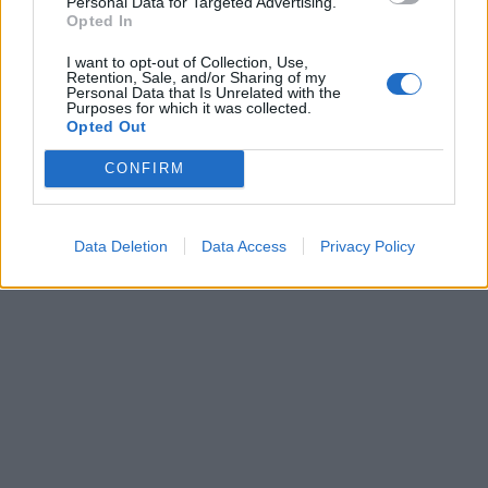
Personal Data for Targeted Advertising.
τον βάπτισε.
Opted In
I want to opt-out of Collection, Use,
Retention, Sale, and/or Sharing of my
Personal Data that Is Unrelated with the
Purposes for which it was collected.
Opted Out
CONFIRM
Data Deletion
Data Access
Privacy Policy