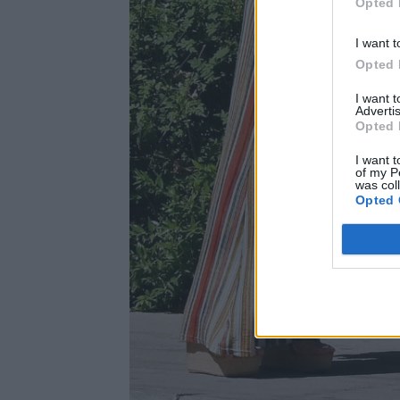
Opted 
I want t
Opted 
I want 
Advertis
Opted 
I want t
of my P
was col
Opted 