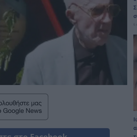
Σ
σ
6 
Ι
α
τ