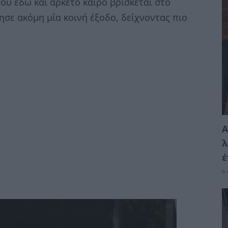
ου εδώ και αρκετό καιρό βρίσκεται στο
σε ακόμη μία κοινή έξοδο, δείχνοντας πιο
Α
λ
έ
6 