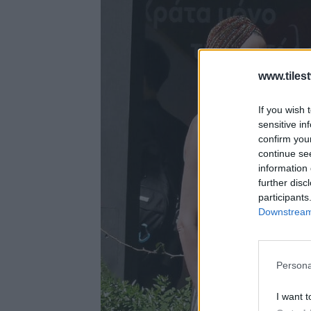
www.tiles
If you wish 
sensitive in
confirm you
continue se
information 
further disc
participants
Downstream 
Persona
I want t