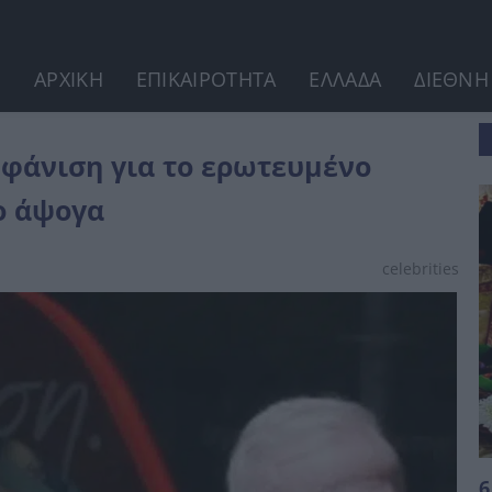
ΑΡΧΙΚΗ
ΕΠΙΚΑΙΡΟΤΗΤΑ
ΕΛΛΑΔΑ
ΔΙΕΘΝΗ
 ζευγάρι - Ντυμένοι και...
μφάνιση για το ερωτευμένο
υο άψογα
celebrities
6