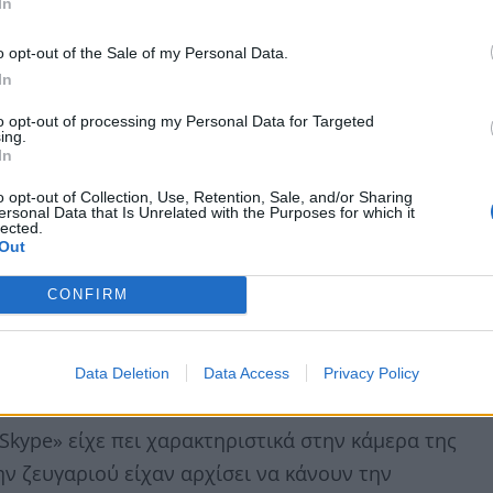
ι το χωρισμό του στην εκπομπή «Πρωινό ΑΝΤ1»,
In
ωνία με την πρώην σύζυγο του αλλά του λείπει
o opt-out of the Sale of my Personal Data.
In
to opt-out of processing my Personal Data for Targeted
ing.
In
o opt-out of Collection, Use, Retention, Sale, and/or Sharing
ersonal Data that Is Unrelated with the Purposes for which it
lected.
Out
CONFIRM
Data Deletion
Data Access
Privacy Policy
Skype» είχε πει χαρακτηριστικά στην κάμερα της
ν ζευγαριού είχαν αρχίσει να κάνουν την