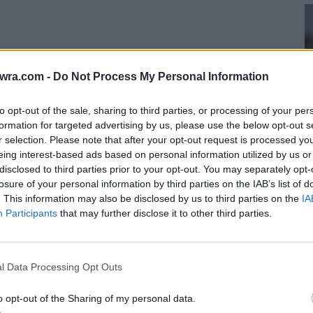
twra.com -
Do Not Process My Personal Information
to opt-out of the sale, sharing to third parties, or processing of your per
formation for targeted advertising by us, please use the below opt-out s
τε επαγγελματικό ζευγάρι. Είναι τιμή μου να με
r selection. Please note that after your opt-out request is processed y
ι και ένας από τους πιο ωραίους άνδρες της
eing interest-based ads based on personal information utilized by us or
disclosed to third parties prior to your opt-out. You may separately opt-
losure of your personal information by third parties on the IAB’s list of
Μ
. This information may also be disclosed by us to third parties on the
IA
ς αποκάλυψε ο σχεδιαστής μόδας ετοιμάζουν
Participants
that may further disclose it to other third parties.
π
a by Xolevas και θα έχουν το στυλ της Μαρίνας
τ
8 
l Data Processing Opt Outs
χρόνια γάμου, από την σύζυγο του, Άννα
o opt-out of the Sharing of my personal data.