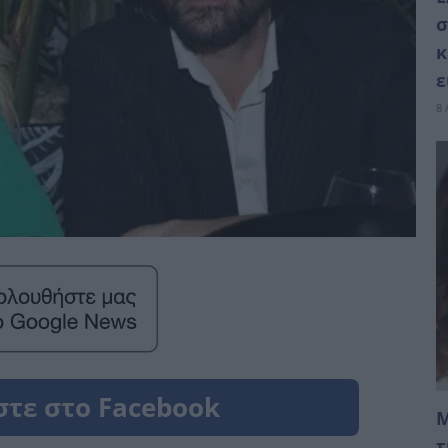
σ
κ
ε
8 
Μ
τ