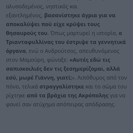
αλυσοδεμένος, νηστικός και
εξαντλημένος,
βασανίστηκε άγρια για να
αποκαλύψει πού είχε κρύψει τους
θησαυρούς του
. Όπως μαρτυρεί η ιστορία,
ο
Τριανταφυλλίνας του έστριψε τα γεννητικά
όργανα
, ενώ ο Ανδρούτσος, απευθυνόμενος
στον Μαμούρη, φώναξε:
«Αυτές εδώ τις
σαπιοκοιλιές δεν τις ξεσημερίζομαι, αλλά
εσύ, μωρέ Γιάννη, γιατί;
». Λιπόθυμος από τον
πόνο, τελικά
στραγγαλίστηκε
και το σώμα του
ρίχτηκε
από τα βράχια της Ακρόπολης
για να
φανεί σαν ατύχημα απόπειρας απόδρασης.