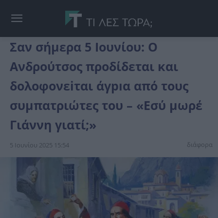
Σαν σήμερα 5 Ιουνίου: Ο
Ανδρούτσος προδίδεται και
δολοφονεiται άγpıα από τους
συμπατριώτες του – «Εσύ μωρέ
Γιάννη γιατί;»
διάφορα
5 Ιουνίου 2025 15:54