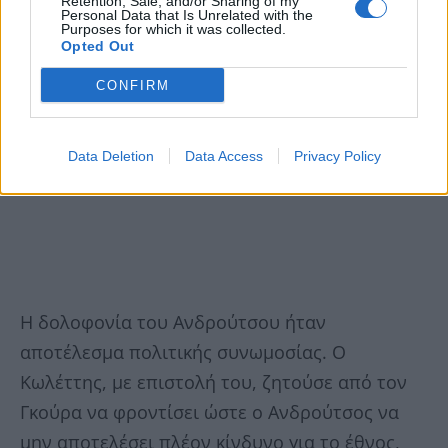
Retention, Sale, and/or Sharing of my
Personal Data that Is Unrelated with the
Purposes for which it was collected.
Opted Out
CONFIRM
Data Deletion
Data Access
Privacy Policy
Η δολοφονία του Ανδρούτσου ήταν
αποτέλεσμα πολιτικής συνωμοσίας. Ο
Κωλέττης, με επιστολή του, ζητούσε από τον
Γκούρα να φροντίσει ώστε ο Ανδρούτσος να
μην αποτελέσει πλέον κίνδυνο για το έθνος,