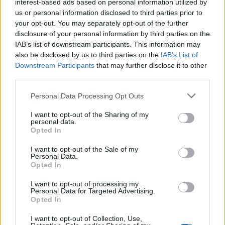
interest-based ads based on personal information utilized by
us or personal information disclosed to third parties prior to
your opt-out. You may separately opt-out of the further
disclosure of your personal information by third parties on the
Για δεκαετίες, η επίσημη εκδοχή μιλούσε για
IAB’s list of downstream participants. This information may
αυτοκτονία ή ατύχημα.
Η αλήθεια
also be disclosed by us to third parties on the
IAB’s List of
Downstream Participants
that may further disclose it to other
αποκαλύφθηκε πολλά χρόνια αργότερα
,
third parties.
όταν ο στρατιώτης, Κώστας Καλαντζής,
Personal Data Processing Opt Outs
αυτόπτης μάρτυρας της δολοφονίας,
εξομολογήθηκε τις πραγματικές συνθήκες στον
I want to opt-out of the Sharing of my
personal data.
δικηγόρο Σπυρίδωνα Φόρτη.
Opted In
I want to opt-out of the Sale of my
Personal Data.
Opted In
I want to opt-out of processing my
Personal Data for Targeted Advertising.
Opted In
I want to opt-out of Collection, Use,