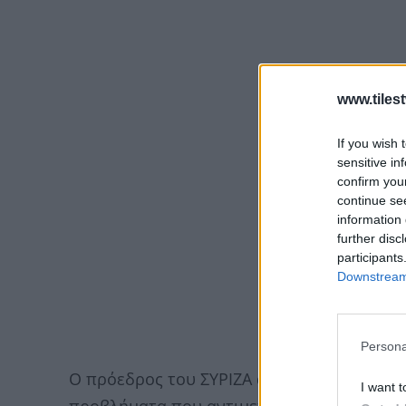
www.tiles
If you wish 
sensitive in
confirm you
continue se
information 
further disc
participants
Downstream 
Persona
Ο πρόεδρος του ΣΥΡΙΖΑ αφού ενημέρωσε τη
I want t