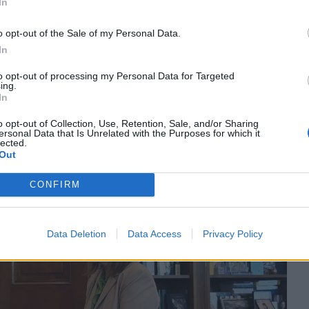
κοι των περιοχών της Θεσσαλίας που επλήγησαν
In
πως πολλοί συνάνθρωποί μας έχουν ανάγκη από
o opt-out of the Sale of my Personal Data.
ς πως «ό,τι μπορούμε να κάνουμε ως αξιωματική
In
α το κάνουμε».
to opt-out of processing my Personal Data for Targeted
ing.
In
o opt-out of Collection, Use, Retention, Sale, and/or Sharing
ersonal Data that Is Unrelated with the Purposes for which it
lected.
Out
CONFIRM
Data Deletion
Data Access
Privacy Policy