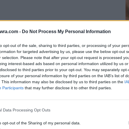
twra.com -
Do Not Process My Personal Information
to opt-out of the sale, sharing to third parties, or processing of your per
formation for targeted advertising by us, please use the below opt-out s
Γ
r selection. Please note that after your opt-out request is processed y
eing interest-based ads based on personal information utilized by us or
ύ
disclosed to third parties prior to your opt-out. You may separately opt-
ε
losure of your personal information by third parties on the IAB’s list of
Ε
. This information may also be disclosed by us to third parties on the
IA
Participants
that may further disclose it to other third parties.
ν
6 
l Data Processing Opt Outs
ν κα Σακελλαροπούλου ότι είδε από κοντά τα
o opt-out of the Sharing of my personal data.