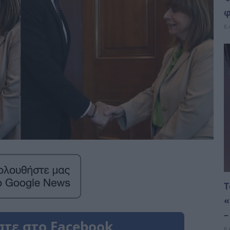
φ
6 
Τ
«
–
6 