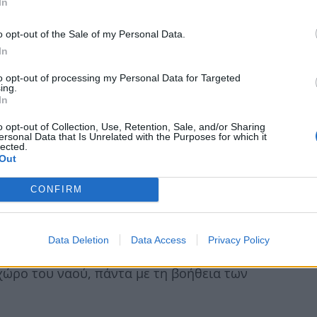
In
 του καθήκοντός του. «Δεν κάνεις αυτό που λέει
 επανειλημμένα, τραβώντας την προσοχή των
o opt-out of the Sale of my Personal Data.
In
to opt-out of processing my Personal Data for Targeted
ing.
 πιστοί και νεωκόροι
In
 διαστάσεις, καθώς η γυναίκα φέρεται να
o opt-out of Collection, Use, Retention, Sale, and/or Sharing
ersonal Data that Is Unrelated with the Purposes for which it
οτέλεσμα εκείνος να κάνει ένα βήμα πίσω και να
lected.
Out
ονταν στον ναό, μαζί με τους νεωκόρους,
εί το χειρότερο, καθώς υπήρξε φόβος ακόμα
CONFIRM
Data Deletion
Data Access
Privacy Policy
 να φωνάζει και να καταφέρεται κατά του ιερέα,
χώρο του ναού, πάντα με τη βοήθεια των