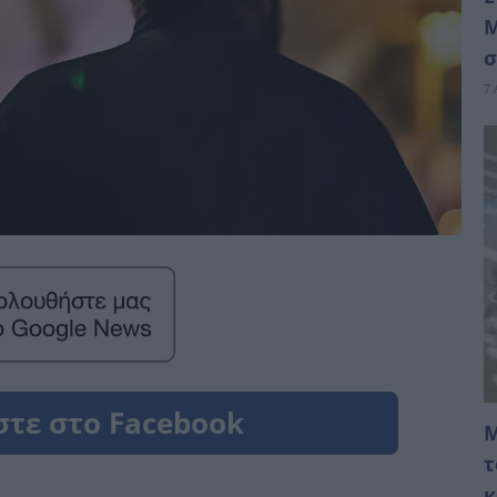
Μ
σ
7 
Μ
τ
κ