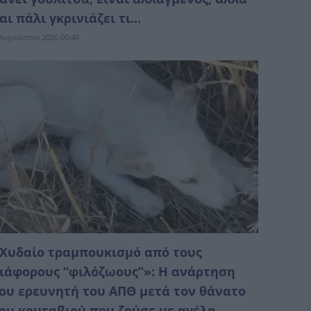
αι πάλι γκρινιάζει τι...
Αυγούστου 2026 00:40
Χυδαίο τραμπουκισμό από τους
ιάφορους “φιλόζωους”»: Η ανάρτηση
ου ερευνητή του ΑΠΘ μετά τον θάνατο
ου κουταβιού που ζούσε με αγέλη