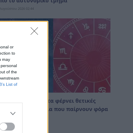
πό το αστυνομικό τμήμα
Αυγούστου 2026 02:44
sonal or
ection to
ou may
 personal
out of the
 downstream
B’s List of
 Ερμής στον Λέοντα φέρνει θετικές
ξελίξεις: Τα 4 ζώδια που παίρνουν φόρα
ον Αύγουστο
Αυγούστου 2026 02:10