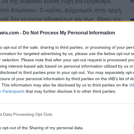
α
 να της διαβάσει ειδική ευχή για εξορκισμό,
7 
από δαιμόνια». Ο ιερέας, ψύχραιμος στην αρχή,
μοί δεν γίνονται αδιακρίτως και πως, βάσει της
έχρηζε πνευματικής αλλά ιατρικής βοήθειας.
twra.com -
Do Not Process My Personal Information
to opt-out of the sale, sharing to third parties, or processing of your per
formation for targeted advertising by us, please use the below opt-out s
r selection. Please note that after your opt-out request is processed y
eing interest-based ads based on personal information utilized by us or
disclosed to third parties prior to your opt-out. You may separately opt-
losure of your personal information by third parties on the IAB’s list of
. This information may also be disclosed by us to third parties on the
IA
Participants
that may further disclose it to other third parties.
Ο
ε
l Data Processing Opt Outs
τ
7 
 γυναίκα, η οποία άρχισε να υψώνει τη φωνή
o opt-out of the Sharing of my personal data.