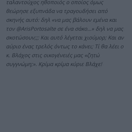
ταλαντούχος ηθοποιός ο οποίος όμως
θεώρησε εξυπνάδα να τραγουδήσει από
σκηνής αυτό: δηλ «να μας βάλουν εμένα και
τον @ArisPortosalte σε ένα σάκο…» δηλ να μας
σκοτώσουν;;; Και αυτό λέγεται χιούμορ; Και αν
αύριο ένας τρελός όντως το κάνει; Τί θα λέει ο
κ. Βλάχος στις οικογένειές μας «ζητώ
συγγνώμη;». Κρίμα κρίμα κύριε Βλάχε!