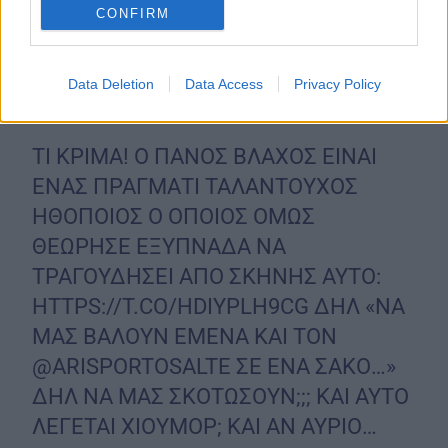
CONFIRM
Data Deletion
Data Access
Privacy Policy
ΤΙ ΚΡΙΜΑ! Ο ΠΑΝΟΣ ΒΛΑΧΟΣ ΕΙΝΑΙ
ΕΝΑΣ ΠΡΑΓΜΑΤΙ ΤΑΛΑΝΤΟΥΧΟΣ
ΗΘΟΠΟΙΟΣ Ο ΟΠΟΙΟΣ ΟΜΩΣ
ΘΕΩΡΗΣΕ ΕΞΥΠΝΑΔΑ ΝΑ
ΤΡΑΓΟΥΔΗΣΕΙ ΑΠΟ ΣΚΗΝΗΣ ΑΥΤΟ:
HTTPS://T.CO/HDIYPLH9CG
ΔΗΛ «ΝΑ
ΜΑΣ ΒΑΛΟΥΝ ΕΜΕΝΑ ΚΑΙ ΤΟΝ
@ARISPORTOSALTE
ΣΕ ΕΝΑ ΣΑΚΟ…»
ΔΗΛ ΝΑ ΜΑΣ ΣΚΟΤΩΣΟΥΝ;;; ΚΑΙ ΑΥΤΟ
ΛΕΓΕΤΑΙ ΧΙΟΥΜΟΡ; ΚΑΙ ΑΝ ΑΥΡΙΟ…