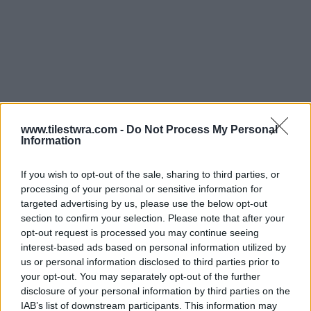
www.tilestwra.com -
Do Not Process My Personal
Information
If you wish to opt-out of the sale, sharing to third parties, or
processing of your personal or sensitive information for
targeted advertising by us, please use the below opt-out
section to confirm your selection. Please note that after your
opt-out request is processed you may continue seeing
interest-based ads based on personal information utilized by
Σύμφωνα με τον Μπόρισκα, είναι αθάνατοι και
us or personal information disclosed to third parties prior to
σταματούν να γερνούν σε ηλικία 35 ετών. Είναι
your opt-out. You may separately opt-out of the further
disclosure of your personal information by third parties on the
επίσης τεχνολογικά προηγμένοι και ικανοί για
IAB’s list of downstream participants. This information may