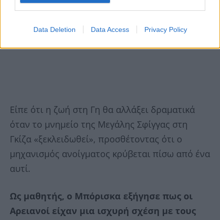
Data Deletion
Data Access
Privacy Policy
Είπε ότι η ζωή στη Γη θα αλλάξει δραματικά
όταν το μνημείο της Μεγάλης Σφίγγας στη
Γκίζα «ξεκλειδωθεί», προσθέτοντας ότι ο
μηχανισμός ανοίγματος κρύβεται πίσω από ένα
αυτί.
Ως μαθητής, ο Μπόρισκα εξήγησε πως οι
Αρειανοί είχαν μια ισχυρή σχέση με τους