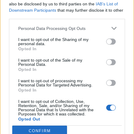
διαγαλαξιακά ταξίδια.
also be disclosed by us to third parties on the
IAB’s List of
Downstream Participants
that may further disclose it to other
third parties.
Ως μαθητής, ο Μπόρισκα εξήγησε πως οι
Personal Data Processing Opt Outs
Αρειανοί είχαν μια ισχυρή σχέση με τους
αρχαίους Αιγυπτίους στη Γη και πώς
I want to opt-out of the Sharing of my
personal data.
επισκέφθηκαν κάποτε τον πλανήτη μας.
Opted In
I want to opt-out of the Sale of my
Personal Data.
Opted In
I want to opt-out of processing my
Personal Data for Targeted Advertising.
Opted In
I want to opt-out of Collection, Use,
Retention, Sale, and/or Sharing of my
Personal Data that Is Unrelated with the
Purposes for which it was collected.
Opted Out
CONFIRM