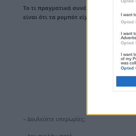
Opted 
Το τι πραγματικά συνέβη είναι ακόμα «θ
I want t
είναι ότι τα ρομπότ είχαν και… διάλογο 
Opted 
I want 
Advertis
Opted 
I want t
of my P
was col
Opted 
– Δουλεύετε υπερωρίες;
– Δεν σχολάω ποτέ.