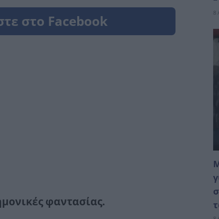
8 
Μ
γ
σ
ημονικές φαντασίας.
τ
8 