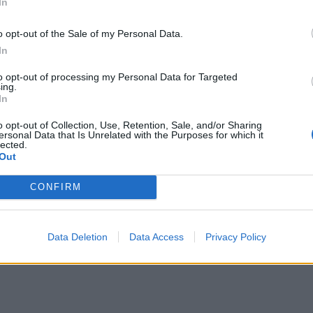
In
ολό». Αυτό που σίγουρα είναι ξεκάθαρο,
o opt-out of the Sale of my Personal Data.
μεταξύ τους:
In
to opt-out of processing my Personal Data for Targeted
ing.
In
o opt-out of Collection, Use, Retention, Sale, and/or Sharing
ersonal Data that Is Unrelated with the Purposes for which it
lected.
Out
CONFIRM
Data Deletion
Data Access
Privacy Policy