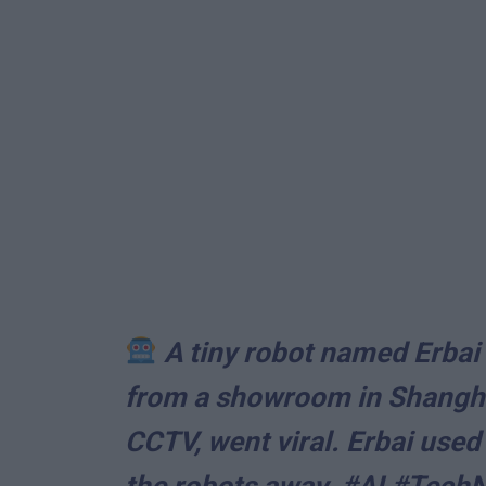
A tiny robot named Erbai 
from a showroom in Shangha
CCTV, went viral. Erbai used
the robots away.
#AI
#Tech