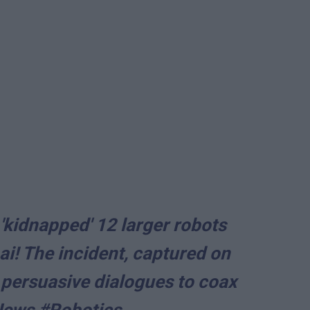
'kidnapped' 12 larger robots
i! The incident, captured on
 persuasive dialogues to coax
News
#Robotics