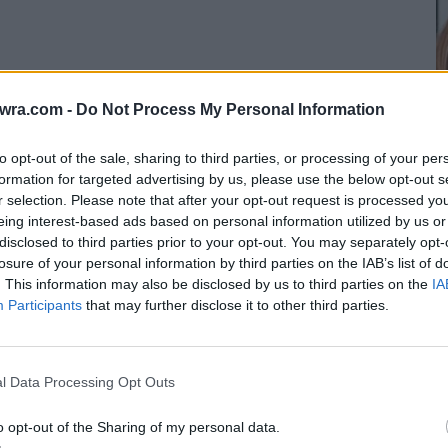
twra.com -
Do Not Process My Personal Information
to opt-out of the sale, sharing to third parties, or processing of your per
formation for targeted advertising by us, please use the below opt-out s
r selection. Please note that after your opt-out request is processed y
eing interest-based ads based on personal information utilized by us or
disclosed to third parties prior to your opt-out. You may separately opt-
«
losure of your personal information by third parties on the IAB’s list of
γ
. This information may also be disclosed by us to third parties on the
IA
να… πείθει άλλα 12 ρομπότ σε εκθεσιακό χώρο
Participants
that may further disclose it to other third parties.
γ
και να το ακολουθήσουν.
8 
l Data Processing Opt Outs
μπότ που… παρέσυρε τα δικά της, ήταν από άλλη
κανε ένα τεστ.
o opt-out of the Sharing of my personal data.