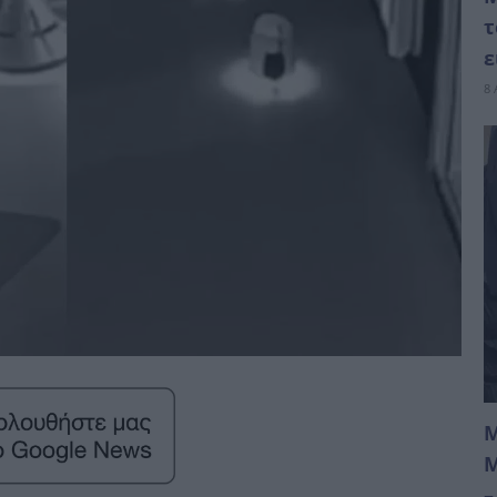
τ
ε
8 
Μ
Μ
–