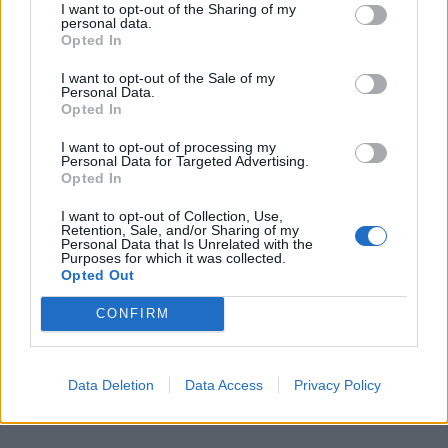
I want to opt-out of the Sharing of my
personal data.
Opted In
I want to opt-out of the Sale of my
Personal Data.
Opted In
I want to opt-out of processing my
ΑΠΟΚΛΕΙΣΤΙΚΗ ΦΩΤΟΓΡΑΦΙΑ ΑΠΟ
Personal Data for Targeted Advertising.
Opted In
ΤΗΝ ΠΑΙΔΙΚΗ ΗΛΙΚΙΑ ΤΗΣ ΡΑΜΟΝΑ.
#MYSTYLEROCKS
I want to opt-out of Collection, Use,
Retention, Sale, and/or Sharing of my
PIC.TWITTER.COM/UCNVWO6E0S
Personal Data that Is Unrelated with the
Purposes for which it was collected.
Opted Out
CONFIRM
Data Deletion
Data Access
Privacy Policy