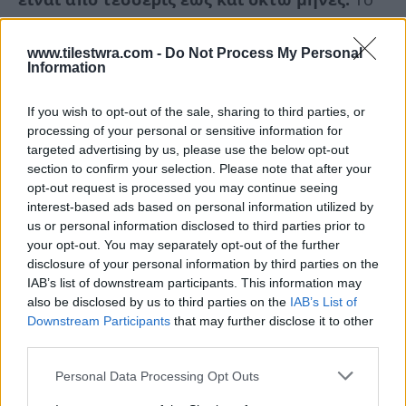
διάστημα βέβαια είναι και κάτι που εξαρτάται
και από το πώς ακριβώς θα χρησιμοποιούν
www.tilestwra.com -
Do Not Process My Personal
Information
(σ.σ. οι εκπαιδευόμενοι πιλότοι) το μαχητικό
Rafale», εξήγησε ο ειδικός πιλότος
If you wish to opt-out of the sale, sharing to third parties, or
processing of your personal or sensitive information for
εκπαίδευσης, όταν ρωτήθηκε για τον χρόνο
targeted advertising by us, please use the below opt-out
μέσα στον οποίο ένας χειριστής μπορεί να
section to confirm your selection. Please note that after your
«κατακτήσει» τα μυστικά ενός τέτοιου
opt-out request is processed you may continue seeing
interest-based ads based on personal information utilized by
μαχητικού.
us or personal information disclosed to third parties prior to
your opt-out. You may separately opt-out of the further
disclosure of your personal information by third parties on the
«Στην πραγματικότητα υπάρχει ένας
IAB’s list of downstream participants. This information may
καθορισμός των πτήσεων με βάση
also be disclosed by us to third parties on the
IAB’s List of
συμβόλαιο, οπότε δεν τίθεται θέμα
Downstream Participants
that may further disclose it to other
third parties.
περισσότερων ή λιγότερων πτήσεων
»,
σημείωσε, εξηγώντας πως στην περίπτωση των
Personal Data Processing Opt Outs
Ελλήνων
πιλότων
«η εκπαίδευση ήταν κάτι