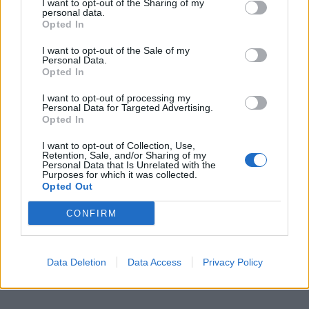
I want to opt-out of the Sharing of my
personal data.
πολύ εύκολο» καθώς «ο τρόπος σκέψης και
Opted In
λειτουργίας (σ.σ «mindset») και ο τρόπος
I want to opt-out of the Sale of my
δουλειάς των Ελλήνων ήταν πολύ κοντά στον
Personal Data.
Opted In
γαλλικό, οπότε η εκπαίδευση ήταν πολύ
I want to opt-out of processing my
εύκολη»
Personal Data for Targeted Advertising.
Opted In
I want to opt-out of Collection, Use,
Retention, Sale, and/or Sharing of my
Personal Data that Is Unrelated with the
Purposes for which it was collected.
Opted Out
CONFIRM
Data Deletion
Data Access
Privacy Policy