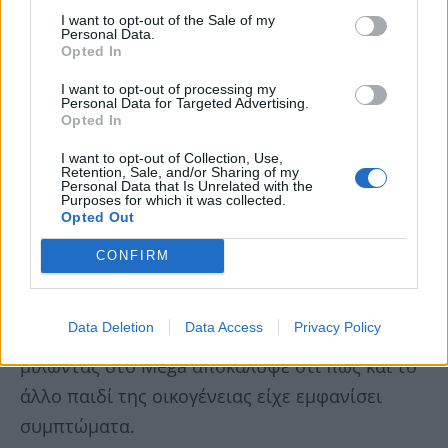
I want to opt-out of the Sale of my
Personal Data.
Opted In
I want to opt-out of processing my
Personal Data for Targeted Advertising.
Opted In
I want to opt-out of Collection, Use,
Ήταν άρρωστο και το άλλο παιδί της
Retention, Sale, and/or Sharing of my
Personal Data that Is Unrelated with the
οικογένειας
Purposes for which it was collected.
Opted Out
Η κηδεία του μωρού πραγματοποιήθηκε
CONFIRM
σήμερα σε κλίμα οδύνης στην Αλβανία.
Data Deletion
Data Access
Privacy Policy
Αξίζει να σημειωθεί ότι ο παππούς του μωρού
μιλώντας στο Mega αποκάλυψε ότι πως και το
άλλο παιδί της οικογένειας είχε εμφανίσει
συμπτώματα.