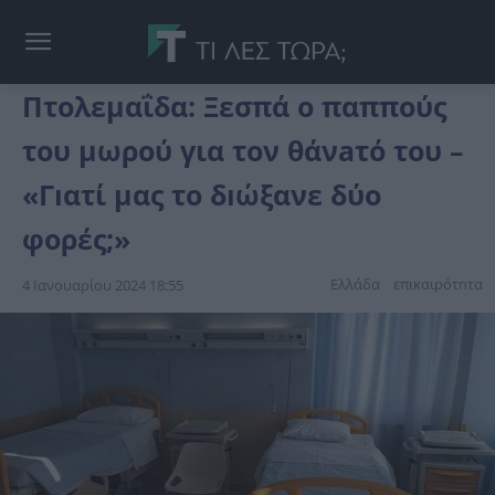
Πτολεμαΐδα: Ξεσπά ο παππούς
του μωρού για τον θάνaτό του –
«Γıατί μας το δıώξανε δύο
φορές;»
Ελλάδα
επικαιpότnτα
4 Ιανουαρίου 2024 18:55