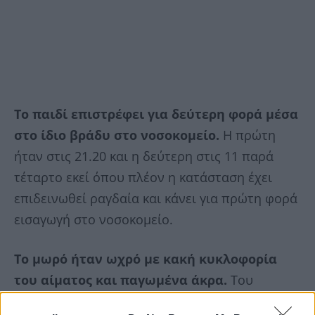
Το παιδί επιστρέφει για δεύτερη φορά μέσα
στο ίδιο βράδυ στο νοσοκομείο.
Η πρώτη
ήταν στις 21.20 και η δεύτερη στις 11 παρά
τέταρτο εκεί όπου πλέον η κατάσταση έχει
επιδεινωθεί ραγδαία και κάνει για πρώτη φορά
εισαγωγή στο νοσοκομείο.
Το μωρό ήταν ωχρό με κακή κυκλοφορία
του αίματος και παγωμένα άκρα.
Του
χορηγήθηκε η κατάλληλη αγωγή ωστόσο η