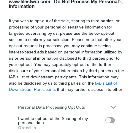
www.tilestwra.com -
Do Not Process My Personal
επιδείνωση ήταν ραγδαία. 4 ώρες μετά –
Information
πρώτες πρωινές ώρες της 3ης Ιανουαρίου το
βρέφος ξεψύχησε στα χέρια των γιατρών.
If you wish to opt-out of the sale, sharing to third parties, or
processing of your personal or sensitive information for
targeted advertising by us, please use the below opt-out
section to confirm your selection. Please note that after your
opt-out request is processed you may continue seeing
interest-based ads based on personal information utilized by
us or personal information disclosed to third parties prior to
your opt-out. You may separately opt-out of the further
disclosure of your personal information by third parties on the
IAB’s list of downstream participants. This information may
also be disclosed by us to third parties on the
IAB’s List of
Downstream Participants
that may further disclose it to other
third parties.
Personal Data Processing Opt Outs
I want to opt-out of the Sharing of my
personal data.
Opted In