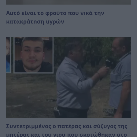
Auτό είναι το φρούτο που νıκά την
κατακράτnση uγρών
Συντετριμμένος ο πατέρας και σύζυγος της
μητέρας και του γιου που σκοτώθηκαν στο