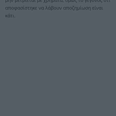
μην μετριέται με χρήματα, όμως το γεγονός οτι
αποφασίστηκε να λάβουν αποζημίωση είναι
κάτι.