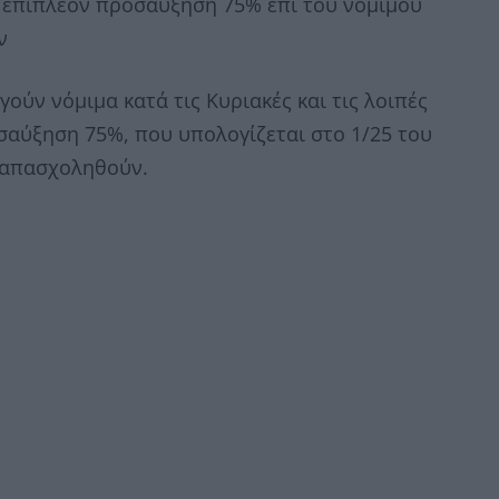
 επιπλέον προσαύξηση 75% επί του νόμιμου
ν
γούν νόμιμα κατά τις Κυριακές και τις λοιπές
σαύξηση 75%, που υπολογίζεται στο 1/25 του
 απασχοληθούν.