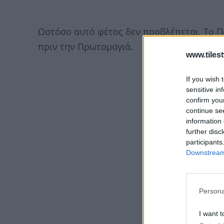
Ωστόσο αυτό φέτος δεν προβλέπεται. Το Πά
πριν την Πρωτομαγιά.
www.tiles
If you wish 
sensitive in
confirm you
continue se
information 
further disc
participants
Downstream 
Persona
I want t