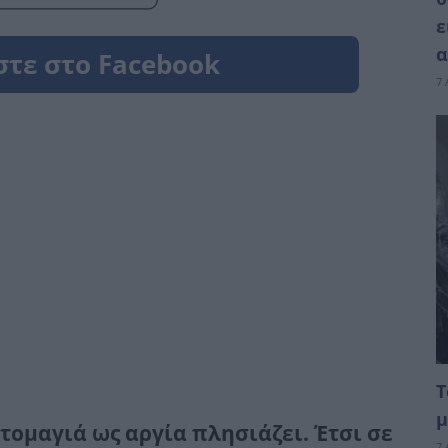
ε
α
7 
Τ
μ
τομαγιά ως αργία πλησιάζει. Έτσι σε
7 