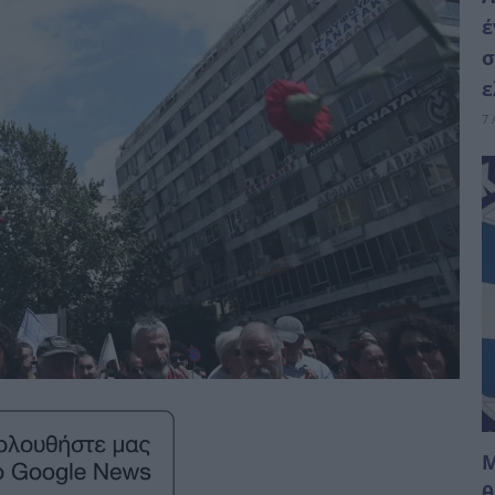
έ
σ
ε
7 
M
θ