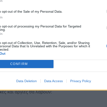
In
o opt-out of the Sale of my Personal Data.
ς Πρωτομαγιάς ως υποχρεωτικής αργίας
In
αι η απασχόληση των εργαζομένων και η
to opt-out of processing my Personal Data for Targeted
ων των επιχειρήσεων που επιτρέπεται να
ing.
In
o opt-out of Collection, Use, Retention, Sale, and/or Sharing
ersonal Data that Is Unrelated with the Purposes for which it
ν κατά τις Κυριακές και τις αργίες είναι αυτές
lected.
Out
CONFIRM
Data Deletion
Data Access
Privacy Policy
α στις επιχειρήσεις που κατ’ εξαίρεση
κές και αργίες θα λάβουν: