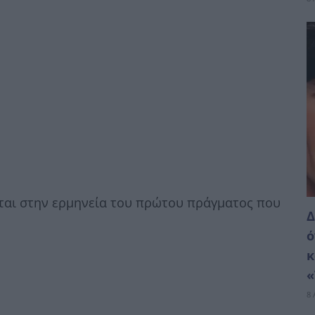
ται στην ερμηνεία του πρώτου πράγματος που
Δ
ό
κ
«
8 