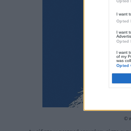
Opted 
I want t
Opted 
I want 
Advertis
Opted 
I want t
of my P
was col
Opted 
© 