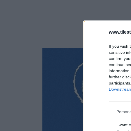
www.tiles
If you wish 
sensitive in
confirm you
continue se
information 
further disc
participants
Downstream 
Persona
I want t