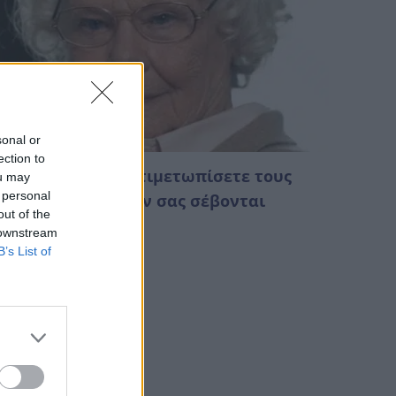
sonal or
ection to
 τρόποι για να αντιμετωπίσετε τους
ou may
 personal
νθρώπους που δεν σας σέβονται
out of the
Αυγούστου 2026 00:18
 downstream
B’s List of