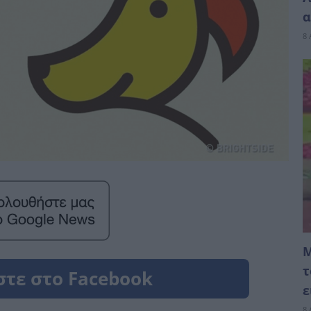
α
8 
Μ
τ
ε
8 