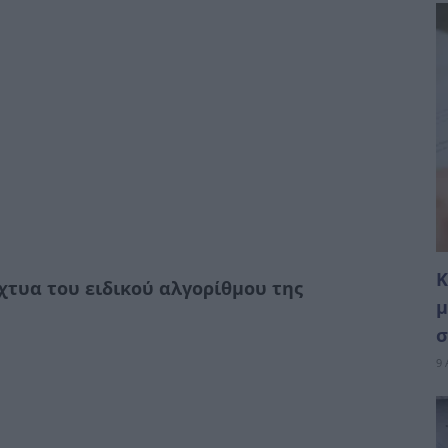
Κ
χτυα του ειδικού αλγορίθμου της
μ
σ
9 