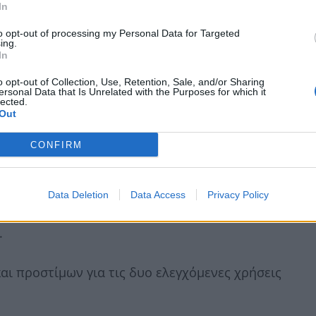
In
to opt-out of processing my Personal Data for Targeted
ing.
In
o opt-out of Collection, Use, Retention, Sale, and/or Sharing
ersonal Data that Is Unrelated with the Purposes for which it
lected.
 από εταιρείες μεταφορών, μέσω των οποίων
Out
γή.
Σ
CONFIRM
κ
γικά έτη, διαπιστώθηκε
αποκρυβείσα
η
από τη μη έκδοση φορολογικών στοιχείων,
Data Deletion
Data Access
Privacy Policy
9 
έβαλε οικειοθελώς δηλώσεις, τόσο στη
.
ι προστίμων για τις δυο ελεγχόμενες χρήσεις