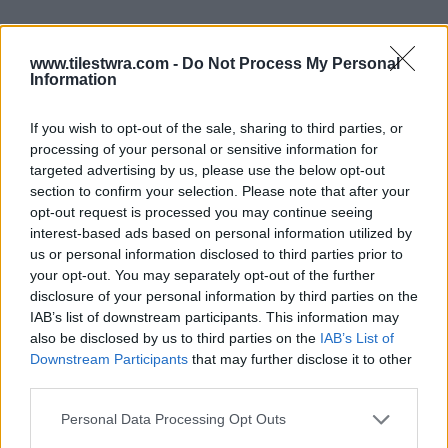
——Αλήθεια, αυτές τις πρακτικές που
εφαρμόζουν οι δικαστικοί επιμελητές τις
www.tilestwra.com -
Do Not Process My Personal
Information
γνωρίζετε κ. Κοντονή;
If you wish to opt-out of the sale, sharing to third parties, or
Και πάμε στο ψητό… Όσα διέπραξαν οι…
processing of your personal or sensitive information for
targeted advertising by us, please use the below opt-out
επιμελητές της Θέμιδος, αφορούν μια παλιά
section to confirm your selection. Please note that after your
υπόθεση, πριν από 10 χρόνια, για την οποία
opt-out request is processed you may continue seeing
interest-based ads based on personal information utilized by
ζητείται από τον… πελάτη τους να εκτελεστεί
us or personal information disclosed to third parties prior to
το 2017, ενώ είχε δικαστεί το 2007 και αφορά
your opt-out. You may separately opt-out of the further
disclosure of your personal information by third parties on the
αστική υπόθεση! Ναι, καλά διαβάσατε!
IAB’s list of downstream participants. This information may
also be disclosed by us to third parties on the
IAB’s List of
Downstream Participants
that may further disclose it to other
third parties.
Personal Data Processing Opt Outs