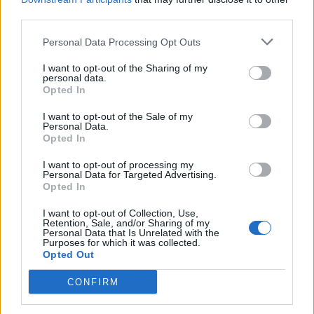
third parties.
Οι νεοναζί της Ουκρανίας καλύπτονται από
Personal Data Processing Opt Outs
τον άμαχο πληθυσμό. Και στο Ντονέτσκ και
I want to opt-out of the Sharing of my
τον Λουγκάνσκ. Είναι πολλές οι περιπτώσεις
personal data.
που προσπάθησαν να βγάλουν ανθρώπους
Opted In
από κτίρια. Σε άλλες περιπτώσεςι πυο κόσμος
I want to opt-out of the Sale of my
Personal Data.
προσπαθούσε να ξεφύγει τους χτύπησαν
Opted In
ελεύθεροι σκοπευτές. Μόνο οι ναζί
I want to opt-out of processing my
πολεμούσαν έτσι.
Personal Data for Targeted Advertising.
Opted In
Είμαστε περήφανοι για όσους αγωνίζονται για
I want to opt-out of Collection, Use,
Retention, Sale, and/or Sharing of my
Personal Data that Is Unrelated with the
τη Ρωσία και για να προστατέψουν και τον
Purposes for which it was collected.
Opted Out
ουκρανικό λαό. Είναι πάρα πολλά τα θύματα σ’
αυτή την επίθεση. Κάθε οικογένεια που έχει
CONFIRM
χάσει στρατιώτη θα λάβει 7.000.000 ρούβλια