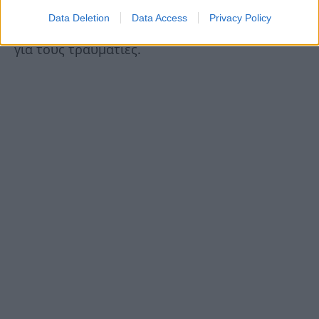
σαν πρώτη αποζημίωση. Και στη συνέχεια θα
Data Deletion
Data Access
Privacy Policy
λάβει και άλλα χρήματα. Θα λάβουν 5.000.000
για τους τραυματίες.