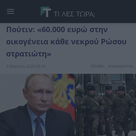
Πούτιν: «60.000 ευρώ στην
οικογένεια κάθε νεκρού Ρώσου
στρατιώτη»
Ελλάδα
επικαιpότnτα
3 Μαρτίου 2022 23:18