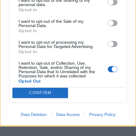
I want to opt-out of the Sharing of my
personal data.
πουθενά. Το παιδί δεν πήγαινε στο μαγαζί του
Opted In
και όταν ο κατηγορούμενος τηλεφωνούσε στη
I want to opt-out of the Sale of my
12χρονη, το κινητό απαντούσε μια
Personal Data.
Opted In
αστυνομικός.
I want to opt-out of processing my
Personal Data for Targeted Advertising.
Opted In
I want to opt-out of Collection, Use,
Retention, Sale, and/or Sharing of my
Personal Data that Is Unrelated with the
Purposes for which it was collected.
Opted Out
CONFIRM
Data Deletion
Data Access
Privacy Policy