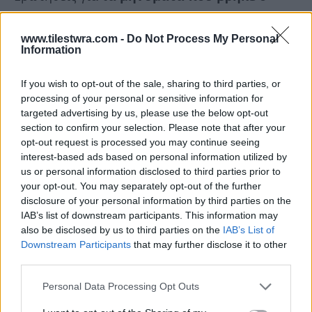
ίδιος στο κινητό τηλέφωνο της 12χρονης
,
απάντησε πως μεταξύ όσων είδε, είναι εκείνα
www.tilestwra.com -
Do Not Process My Personal
Information
που έγραφαν
«“-Ποτέ θα έρθεις μωρό μου;
-Αγάπη μου…”,
ότι στέλνουν σε μια μεγάλη
If you wish to opt-out of the sale, sharing to third parties, or
γυναίκα…
“κανείς καλό σeξ;”
. Μετά έστελνε
processing of your personal or sensitive information for
targeted advertising by us, please use the below opt-out
ένας παντρεμένος και μίλαγε και η γυναίκα του
section to confirm your selection. Please note that after your
μαζί! Το σηκώνω εγώ στο messenger, ακούω
opt-out request is processed you may continue seeing
interest-based ads based on personal information utilized by
μια γυναίκα. Λέει, “έλα, κορίτσι μου…”. Μόλις
us or personal information disclosed to third parties prior to
ακούν εμένα, το έκλεισε κατευθείαν. Τους
your opt-out. You may separately opt-out of the further
disclosure of your personal information by third parties on the
απείλησα και αλλάξανε κατευθείαν… ανώμαλοι
IAB’s list of downstream participants. This information may
όλοι».
also be disclosed by us to third parties on the
IAB’s List of
Downstream Participants
that may further disclose it to other
third parties.
Τις τρεις εβδομάδες που η αστυνομία
παρακολουθούσε τον 53χρονο, είχε ζητήσει
Personal Data Processing Opt Outs
από την οικογένεια να μην εμφανίζεται