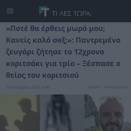
«Ποτέ θα έρθεις μωρό μου;
Kανείς καλό σeξ;»: Παντρεμένο
ζευγάρι ζήτησε το 12χρονο
κοριτσάκι για τpίο – Ξέσπασε ο
θείος του κοριτσιού
Ελλάδα
επικαιpότnτα
12 Οκτωβρίου 2022 18:43