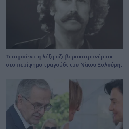
Τι σημαίνει η λέξη «ζαβαρακατρανέμıα»
στο περiφημο τραγούδι του Νίκου Ξυλούρη;