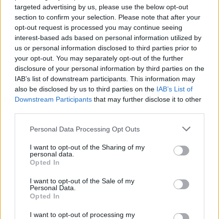
targeted advertising by us, please use the below opt-out
section to confirm your selection. Please note that after your
opt-out request is processed you may continue seeing
interest-based ads based on personal information utilized by
us or personal information disclosed to third parties prior to
your opt-out. You may separately opt-out of the further
disclosure of your personal information by third parties on the
IAB’s list of downstream participants. This information may
also be disclosed by us to third parties on the
IAB’s List of
Downstream Participants
that may further disclose it to other
third parties.
Τι λέει το gov.gr για Ευρωπαϊκό Ψηφιακό
Πιστοποιητικό COVID-19
Personal Data Processing Opt Outs
I want to opt-out of the Sharing of my
Όπως απαντάται στις πληροφορίες που
personal data.
Opted In
δημοσιεύονται στο gov.gr και στην ερώτηση:
«Έχει ημερομηνία λήξης το Ευρωπαϊκό
I want to opt-out of the Sale of my
Personal Data.
Ψηφιακό Πιστοποιητικό COVID – 19;», φαίνεται
Opted In
πως δεν υπάρχει συγκεκριμένη ημερομηνία
I want to opt-out of processing my