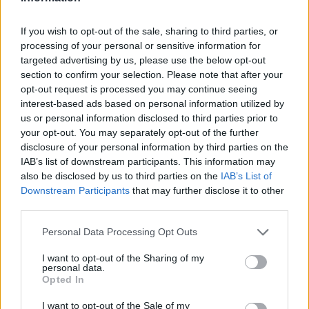
If you wish to opt-out of the sale, sharing to third parties, or
processing of your personal or sensitive information for
targeted advertising by us, please use the below opt-out
section to confirm your selection. Please note that after your
opt-out request is processed you may continue seeing
interest-based ads based on personal information utilized by
us or personal information disclosed to third parties prior to
your opt-out. You may separately opt-out of the further
disclosure of your personal information by third parties on the
Τοποθετεί ένα μεγάλο βαθύ ταψί κάτω από το
IAB’s list of downstream participants. This information may
καλοριφέρ και έχει και ένα πατάκι από κάτω για
also be disclosed by us to third parties on the
IAB’s List of
Downstream Participants
that may further disclose it to other
τυχόν νερά που θα πέσουν. Το νερό διώχνει
third parties.
τυχών λεκέδες και σκόνες που έχουν
Personal Data Processing Opt Outs
«παγιδευτεί» μέσα στο καλοριφέρ.
I want to opt-out of the Sharing of my
personal data.
Δείτε το βίντεο:
Opted In
I want to opt-out of the Sale of my