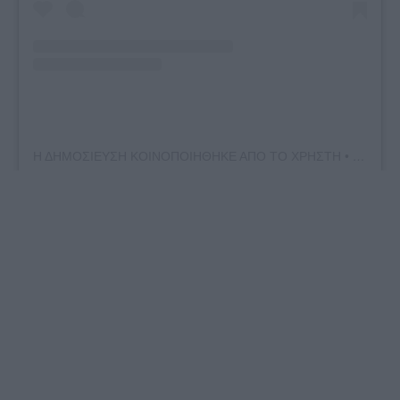
Η ΔΗΜΟΣΙΕΥΣΗ ΚΟΙΝΟΠΟΙΗΘΗΚΕ ΑΠΟ ΤΟ ΧΡΗΣΤΗ • • (@CREATIVE_MOM_HAPPY_KIDS)