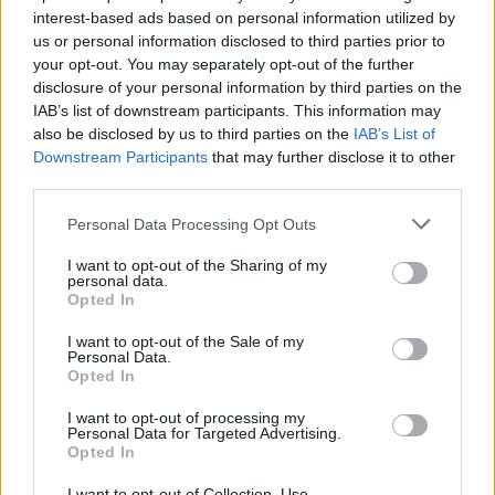
interest-based ads based on personal information utilized by
us or personal information disclosed to third parties prior to
your opt-out. You may separately opt-out of the further
disclosure of your personal information by third parties on the
IAB’s list of downstream participants. This information may
also be disclosed by us to third parties on the
IAB’s List of
Downstream Participants
that may further disclose it to other
third parties.
Personal Data Processing Opt Outs
Εκεί λοιπόν θα δείξετε τη σταθερότητα της
I want to opt-out of the Sharing of my
personal data.
γνώμης σας και θα απαντήσετε πως όχι απλά
Opted In
δεν το καταλάβατε το αστείο. Αλλά ότι δεν το
I want to opt-out of the Sale of my
Personal Data.
θεωρείται αστείο, παρά μια προσβολή. Από την
Opted In
πλευρά σας θα τονίσετε πως δεν κάνετε πλάκα,
I want to opt-out of processing my
ότι μιλάτε σοβαρά και καλό θα ήταν να
Personal Data for Targeted Advertising.
Opted In
ανακαλέσει. Δείξτε τη δύναμη του χαρακτήρα
I want to opt-out of Collection, Use,