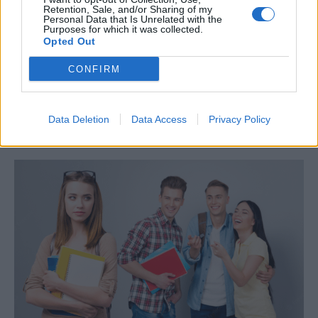
σας και πως η φράση:
πλάκα έκανα
, δεν είναι
Retention, Sale, and/or Sharing of my
Personal Data that Is Unrelated with the
αρκετή για εσάς. Εάν έχετε ένα σοβαρό
Purposes for which it was collected.
Opted Out
συνομιλητή απέναντι σας, θα σας ζητήσει
συγνώμη και ας επιμένει στην άποψη του. Εάν
CONFIRM
έχετε ένα δειλό ανθρωπάκι, απλά θα ξινίσει
περισσότερο τη μούρη του και εκεί μπορείτε
Data Deletion
Data Access
Privacy Policy
να του προσφέρετε ξύδι.