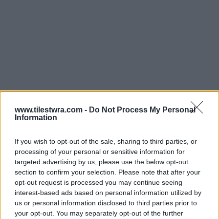
www.tilestwra.com -
Do Not Process My Personal
Information
Κρυπτονομίσματα, 58 ξένοι
If you wish to opt-out of the sale, sharing to third parties, or
λογαριασμοί και πολυτελής ζωή
processing of your personal or sensitive information for
targeted advertising by us, please use the below opt-out
section to confirm your selection. Please note that after your
Η εισπρακτική δραστηριότητα του
opt-out request is processed you may continue seeing
κυκλώματος γινόταν μέσω:
interest-based ads based on personal information utilized by
us or personal information disclosed to third parties prior to
your opt-out. You may separately opt-out of the further