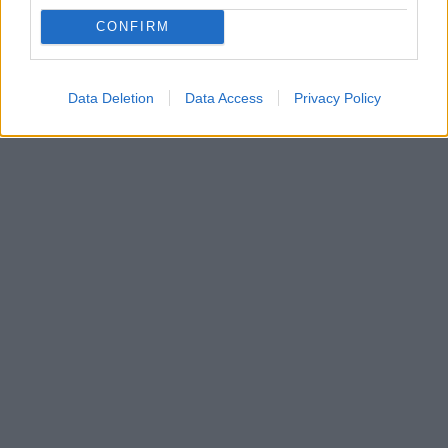
CONFIRM
– Ψηφιακών πορτοφολιών (e-wallets)
Data Deletion
Data Access
Privacy Policy
– Κρυπτονομισμάτων