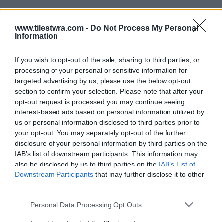
www.tilestwra.com -
Do Not Process My Personal
Information
If you wish to opt-out of the sale, sharing to third parties, or
processing of your personal or sensitive information for
targeted advertising by us, please use the below opt-out
section to confirm your selection. Please note that after your
opt-out request is processed you may continue seeing
interest-based ads based on personal information utilized by
«Εκεί άκουγα τις σφαίρες να… σφυρίζουν πάνω
us or personal information disclosed to third parties prior to
από το κεφάλι μου. Σκέφτηκα όμως, ότι έπρεπε
your opt-out. You may separately opt-out of the further
disclosure of your personal information by third parties on the
να ειδοποιήσω τους γονείς μου και ότι κάτι
IAB’s list of downstream participants. This information may
πρέπει να κάνω», σημειώνει. «Πήγα σε έναν
also be disclosed by us to third parties on the
IAB’s List of
Downstream Participants
that may further disclose it to other
τηλεφωνικό θάλαμο που υπήρχε στην πλατεία
third parties.
Βικτωρίας και πήρα τηλέφωνο τους γονείς μου.
Personal Data Processing Opt Outs
Ο πατέρας μου μού είπε “μείνε εκεί που είσαι
και έρχομαι να σε πάρω”. Με το που πήγα να