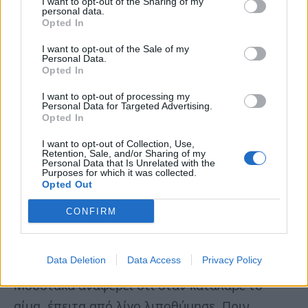
I want to opt-out of the Sharing of my
personal data.
βγω, είχα μια ζεστή αίσθηση στο μάγουλο,
Opted In
έναν βόμβο μέσα στο στόμα και είδα να βγαίνει
I want to opt-out of the Sale of my
ένας πίδακας αίματος. Με είχαν πυροβολήσει
Personal Data.
Opted In
από την ταράτσα του ΟΤΕ με στρατιωτικό
I want to opt-out of processing my
όπλο», θυμάται με συγκίνηση.
Personal Data for Targeted Advertising.
Opted In
«Αυτή τη σφαίρα έδειξα στη δίκη του
I want to opt-out of Collection, Use,
Retention, Sale, and/or Sharing of my
Πολυτεχνείου το 1975. Ήταν ένα φοβερό
Personal Data that Is Unrelated with the
Purposes for which it was collected.
αποδεικτικό στοιχείο, καθώς αμφισβητείτο
Opted Out
τότε όπως και σήμερα από κάποιους ότι
CONFIRM
υπήρξαν θύματα ή ότι έριχναν αληθινές
σφαίρες», τονίζει ακόμη. Συνεχίζοντας να
Data Deletion
Data Access
Privacy Policy
περιγράφει εκείνες τις στιγμές η κυρία
Μουστάκα αναφέρει ότι όταν κατάλαβε το
αίμα, έπειτα από λίγο λιποθύμησε. Πριν