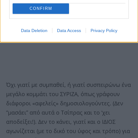
CONFIRM
Data Deletion
Data Access
Privacy Policy
Όχι γιατί με συμπαθεί, ή γιατί συσπειρώνω ένα
μεγάλο κομμάτι του ΣΥΡΙΖΑ, όπως γράφουν
διάφοροι «αφελείς» δημοσιολογούντες. (Δεν
“μασάει” από αυτά ο Τσίπρας και το ‘χει
αποδείξει!). Δεν το κάνει, γιατί και ο ΙΔΙΟΣ
αγωνίζεται (με το δικό του ύφος και τρόπο) για