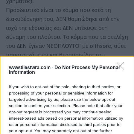
χρήματος!!
Προοδευτικό είναι το κόμμα που κατά τη
διακυβέρνηση του, ΔΕΝ θαμπώθηκε από την
ισχύ της εξουσίας και ΔΕΝ υπέκυψε στη
δύναμη του πλούτου. Το κόμμα που τα στελέχη
του ΔΕΝ έγιναν ΝΕΟΠΛΟΥΤΟΙ με offhsore, ούτε
παρατρεχάμενοι και θεραπαινίδες του
συστήματος!
www.tilestwra.com -
Do Not Process My Personal
Προοδευτικό είναι το κόμμα που τα στελέχη
Information
του ΔΕΝ ξέχασαν από που ξεκίνησαν, τι και
If you wish to opt-out of the sale, sharing to third parties, or
ποιους εκπροσωπούν, και για ποιους παλεύουν
processing of your personal or sensitive information for
και αγωνίζονται! Πιστεύω καταλαβαίνεις τι
targeted advertising by us, please use the below opt-out
section to confirm your selection. Please note that after your
εννοώ με τα παραπάνω για σένα και το κόμμα
opt-out request is processed you may continue seeing
που προέρχεσαι και είσαι…
interest-based ads based on personal information utilized by
us or personal information disclosed to third parties prior to
ΥΓ: Άκου και το τελευταίο Νίκο Ανδρουλάκη:
your opt-out. You may separately opt-out of the further