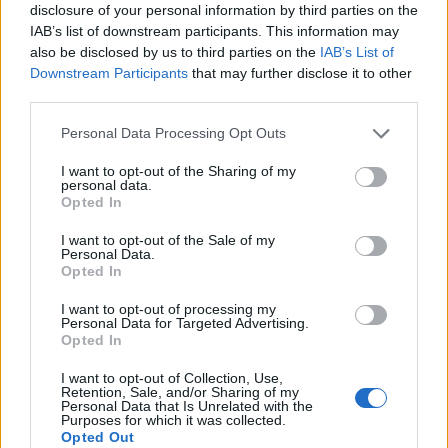
Πολλά χρόνια η ΔΙΑΠΛΟΚΗ προσπαθεί
disclosure of your personal information by third parties on the
IAB’s list of downstream participants. This information may
λυσσαλέα και με διάφορους τρόπους
also be disclosed by us to third parties on the
IAB’s List of
(προφανώς έβαλε κι εσένα πλέον σε αυτή την
Downstream Participants
that may further disclose it to other
“προσπάθεια”) να πείσει ή να εξαναγκάσει τον
third parties.
Αλ. Τσίπρα να με αποκηρύξει,
Personal Data Processing Opt Outs
περιθωριοποιήσει κ.λπ.
I want to opt-out of the Sharing of my
personal data.
Opted In
Ξέρεις γιατί δεν το κάνει;
I want to opt-out of the Sale of my
Personal Data.
Opted In
I want to opt-out of processing my
Personal Data for Targeted Advertising.
Opted In
I want to opt-out of Collection, Use,
Retention, Sale, and/or Sharing of my
Personal Data that Is Unrelated with the
Purposes for which it was collected.
Opted Out