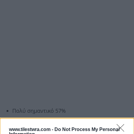
Πολύ σημαντικό 57%
Αρκετά σημαντικό 19%
www.tilestwra.com -
Do Not Process My Personal