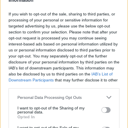
Μέτρια 10%
Information
Λίγο 3%
If you wish to opt-out of the sale, sharing to third parties, or
processing of your personal or sensitive information for
Ελάχιστα έως καθόλου 2%
targeted advertising by us, please use the below opt-out
section to confirm your selection. Please note that after your
ΔΓ/ΔΑ 9%
opt-out request is processed you may continue seeing
interest-based ads based on personal information utilized by
us or personal information disclosed to third parties prior to
your opt-out. You may separately opt-out of the further
ΣΚΑΙ/PULSE
disclosure of your personal information by third parties on the
Στο ερώτημα «Με όσα γνωρίζετε μέχρι σήμερα,
IAB’s list of downstream participants. This information may
also be disclosed by us to third parties on the
IAB’s List of
πόσο σημαντικό θα λέγατε ότι είναι το θέμα
Downstream Participants
that may further disclose it to other
του ΟΠΕΚΕΠΕ» οι απαντήσεις που
third parties.
Personal Data Processing Opt Outs
ΣΚΑΙ/PULSE
I want to opt-out of the Sharing of my
personal data.
Βλέπουμε δηλαδή πως οριζόντια οι πολίτες
Opted In
ανεξάρτητα από το που ζουν το θεωρούν πολύ
I want to opt-out of the Sale of my