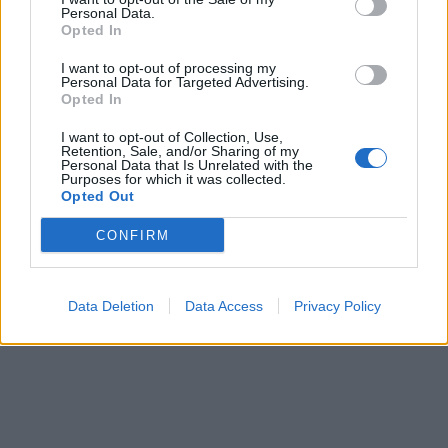
σημαντικό ζήτημα. Αντίστοιχα, σημαντικό το
Personal Data.
Opted In
θεωρούν οι ψηφοφόροι όλων των κομμάτων
I want to opt-out of processing my
ακόμα και της ΝΔ.
Personal Data for Targeted Advertising.
Opted In
I want to opt-out of Collection, Use,
Retention, Sale, and/or Sharing of my
Personal Data that Is Unrelated with the
Purposes for which it was collected.
Opted Out
CONFIRM
Data Deletion
Data Access
Privacy Policy