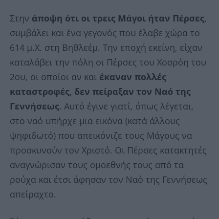
Στην
άποψη ότι οι τρεις Μάγοι ήταν Πέρσες
,
συμβάλει και ένα γεγονός που έλαβε χώρα το
614 μ.Χ. στη Βηθλεέμ. Την εποχή εκείνη, είχαν
καταλάβει την πόλη οι Πέρσες του Χοσρόη του
2ου, οι οποίοι αν και
έκαναν πολλές
καταστροφές, δεν πείραξαν τον Ναό της
Γεννήσεως
. Αυτό έγινε γιατί, όπως λέγεται,
στο ναό υπήρχε μια εικόνα (κατά άλλους
ψηφιδωτό) που απεικόνιζε τους Μάγους να
προσκυνούν τον Χριστό. Οι Πέρσες κατακτητές
αναγνώρισαν τους ομοεθνής τους από τα
ρούχα και έτσι άφησαν τον Ναό της Γεννήσεως
απείραχτο.