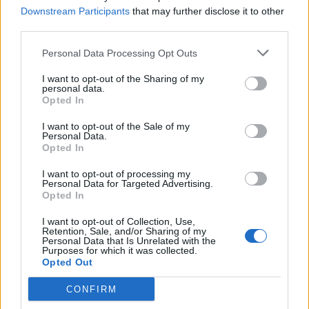
Downstream Participants
that may further disclose it to other
third parties.
Personal Data Processing Opt Outs
I want to opt-out of the Sharing of my
personal data.
Opted In
I want to opt-out of the Sale of my
Personal Data.
Opted In
Η
προσκύνηση αυτή των μάγων πρέπει να
συνέβη μετά την Υπαπαντή του
I want to opt-out of processing my
Personal Data for Targeted Advertising.
Κυρίου
(είσοδος στον Ναό, σαράντα ημέρες
Opted In
μετά τη γέννησή Του). Κατόπιν, με θεϊκή
I want to opt-out of Collection, Use,
Retention, Sale, and/or Sharing of my
παρέμβαση είδαν οι μάγοι σε όνειρο ότι δεν
Personal Data that Is Unrelated with the
Purposes for which it was collected.
έπρεπε να ξαναγυρίσουν στον Ηρώδη αλλά να
Opted Out
φύγουν από άλλο δρόμο για την πατρίδα τους.
CONFIRM
Η προσκύνηση των μάγων εορτάζεται από την