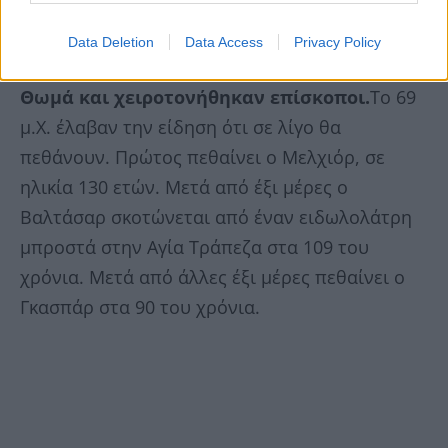
Ορθόδοξη Εκκλησία στις 25 Δεκεμβρίου.
Data Deletion
Data Access
Privacy Policy
Αργότερα,
βαπτίσθηκαν από τον Απόστολο
Θωμά και χειροτονήθηκαν επίσκοποι.
Το 69
μ.Χ. έλαβαν την είδηση ότι σε λίγο θα
πεθάνουν. Πρώτος πεθαίνει ο Μελχιόρ, σε
ηλικία 130 ετών. Μετά από έξι μέρες ο
Βαλτάσαρ σκοτώνεται από έναν ειδωλολάτρη
μπροστά στην Αγία Τράπεζα στα 109 του
χρόνια. Μετά από άλλες έξι μέρες πεθαίνει ο
Γκασπάρ στα 90 του χρόνια.