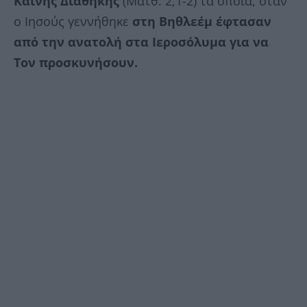
Καινής Διαθήκης
(Ματθ. 2,1-2) τα οποία, όταν
ο Ιησούς γεννήθηκε
στη Βηθλεέμ έφτασαν
από την ανατολή στα Ιεροσόλυμα για να
Τον προσκυνήσουν.