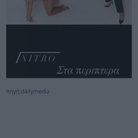
πηγή:
dailymedia