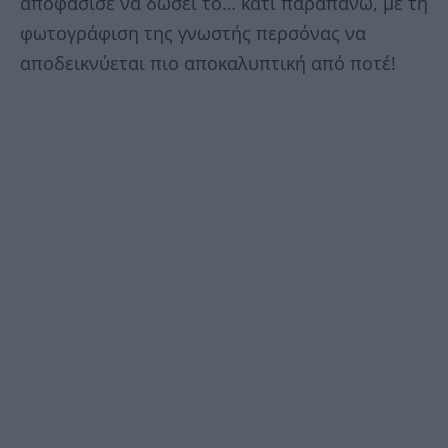
αποφάσισε να δώσει το… κάτι παραπάνω, με τη
φωτογράφιση της γνωστής περσόνας να
αποδεικνύεται πιο αποκαλυπτική από ποτέ!