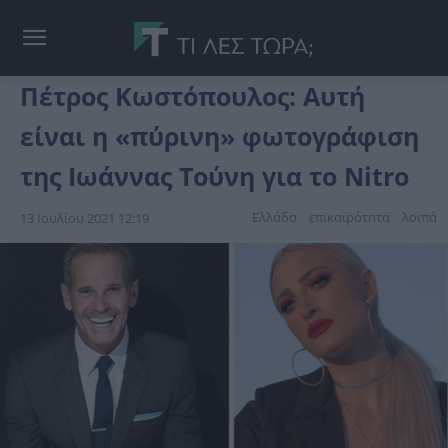
Πέτρος Κωστόπουλος: Αυτή
είναι η «πύρινη» φωτογράφιση
της Ιωάννας Τούνη για το Nitro
Ελλάδα
επικαιpότnτα
λοιπά
13 Ιουλίου 2021 12:19