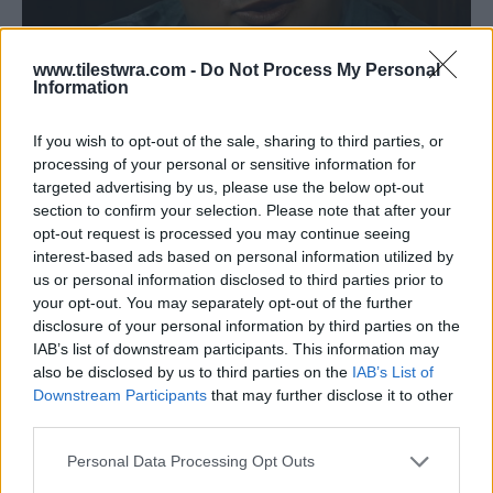
www.tilestwra.com -
Do Not Process My Personal
Information
If you wish to opt-out of the sale, sharing to third parties, or
processing of your personal or sensitive information for
targeted advertising by us, please use the below opt-out
section to confirm your selection. Please note that after your
opt-out request is processed you may continue seeing
interest-based ads based on personal information utilized by
Ο ηθοποιός που οι σκηνοθέτες
us or personal information disclosed to third parties prior to
your opt-out. You may separately opt-out of the further
εμπιστεύονταν
disclosure of your personal information by third parties on the
IAB’s list of downstream participants. This information may
Κατά τη διάρκεια της καριέρας του
also be disclosed by us to third parties on the
IAB’s List of
Downstream Participants
that may further disclose it to other
συνεργάστηκε με πολλά μεγάλα ονόματα του
third parties.
ελληνικού θεάτρου. Παρότι σπάνια βρισκόταν
Personal Data Processing Opt Outs
στην κορυφή της διανομής, θεωρούνταν ένας