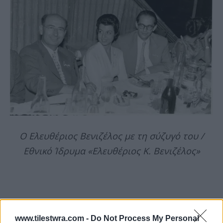
Ο Ελευθέριος Βενιζέλος με τη σύζυγό του /
Εθνικό Ίδρυμα «Ελευθέριος Κ. Βενιζέλος»
www.tilestwra.com -
Do Not Process My Personal