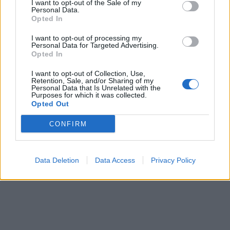
I want to opt-out of the Sale of my
Personal Data.
Opted In
I want to opt-out of processing my
Personal Data for Targeted Advertising.
Opted In
I want to opt-out of Collection, Use,
Retention, Sale, and/or Sharing of my
Personal Data that Is Unrelated with the
Purposes for which it was collected.
Opted Out
CONFIRM
Οι γιοι του Βενιζέλου, Κυριάκος και Σοφοκλής,
με τις οικογένειές τους. Αριστερά ο νεαρός
Data Deletion
Data Access
Privacy Policy
Ελευθέριος