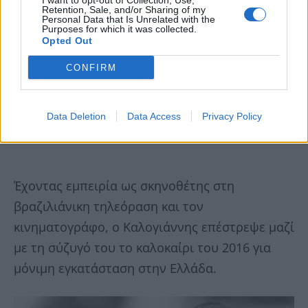
I want to opt-out of Collection, Use,
Retention, Sale, and/or Sharing of my
Personal Data that Is Unrelated with the
Purposes for which it was collected.
Opted Out
CONFIRM
Data Deletion
Data Access
Privacy Policy
Έχοντας εμπειρία ως σκηνοθέτης στη
βραζιλιάνικη τηλεόραση και τον
κινηματογράφο, ο Καλογιάννης επέστρεψε μαζί
με τη σύζυγό του το καλοκαίρι του 2016 για
μόνιμη εγκατάσταση στην Ελλάδα.