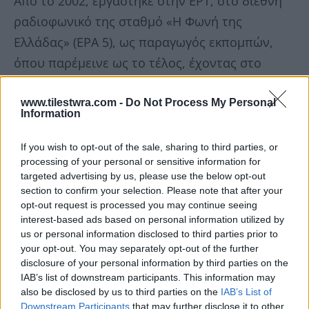
Από το 2002, εργάστηκε στην ΕΡΤ, στο διεθνή
ραδιοφωνικό της σταθμό «Η Φωνή της
Ελλάδας» (ΕΡΑ 5), ως παραγωγός εκπομπών,
όπου παρέμεινε ως το τέλος, έχοντας στο
ενεργητικό της πολλές δημοσιογραφικές
επιτυχίες.
www.tilestwra.com -
Do Not Process My Personal
Information
Παράλληλα, ως ανήσυχο πνεύμα που ήταν, με
If you wish to opt-out of the sale, sharing to third parties, or
διάθεση για διαρκή εξέλιξη και βελτίωση, δε
processing of your personal or sensitive information for
targeted advertising by us, please use the below opt-out
σταμάτησε ποτέ να σπουδάζει και να
section to confirm your selection. Please note that after your
επιμορφώνεται: Ολοκλήρωσε με επιτυχία τα
opt-out request is processed you may continue seeing
interest-based ads based on personal information utilized by
σεμινάρια Νέων Μέσων της ΕΣΗΕΑ, τα
us or personal information disclosed to third parties prior to
Σεμινάρια Ελληνικής Γλώσσας στο
your opt-out. You may separately opt-out of the further
disclosure of your personal information by third parties on the
Πανεπιστήμιο Ιωαννίνων, Σεμινάρια
IAB’s list of downstream participants. This information may
υποκριτικής/Ερασιτεχνική ομάδα στο VAULT
also be disclosed by us to third parties on the
IAB’s List of
Theatre Plus / Πολυχώρος VAULT, καθώς και το
Downstream Participants
that may further disclose it to other