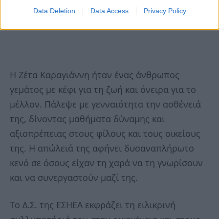
Data Deletion
Data Access
Privacy Policy
Η Ζέτα Καραγιάννη ήταν ένας άνθρωπος
γεμάτος με κέφι για τη ζωή και όνειρα για το
μέλλον. Πάλεψε με γενναιότητα την ασθένειά
της, δίνοντας μαθήματα δύναμης και
αξιοπρέπειας στους φίλους και τους οικείους
της. Η απώλειά της αφήνει δυσαναπλήρωτο
κενό σε όσους είχαν τη χαρά να τη γνωρίσουν
και να συνεργαστούν μαζί της.
Το Δ.Σ. της ΕΣΗΕΑ εκφράζει τη ειλικρινή