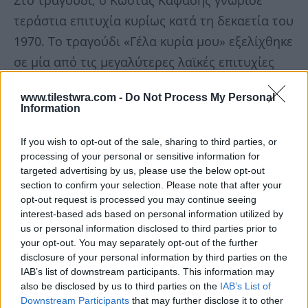
τεράστια επιτυχία κυρίως κατά τη δεκαετία του
1970. Το τραγούδι «Γέλα κυρία μου» εξελίχθηκε
σε μία από τις μεγαλύτερες λαϊκές επιτυχίες
της εποχής και παραμένει μέχρι σήμερα
www.tilestwra.com -
Do Not Process My Personal
άρρηκτα συνδεδεμένο με το όνομά του.
Information
Ακολούθησαν δεκάδες επιτυχίες και εμφανίσεις
δίπλα σε σπουδαία ονόματα του ελληνικού
If you wish to opt-out of the sale, sharing to third parties, or
processing of your personal or sensitive information for
λαϊκού πενταγράμμου, κερδίζοντας την
targeted advertising by us, please use the below opt-out
εκτίμηση συναδέλφων και κοινού. ￼
section to confirm your selection. Please note that after your
opt-out request is processed you may continue seeing
interest-based ads based on personal information utilized by
Δείτε το βίντεο:
us or personal information disclosed to third parties prior to
your opt-out. You may separately opt-out of the further
disclosure of your personal information by third parties on the
IAB’s list of downstream participants. This information may
also be disclosed by us to third parties on the
IAB’s List of
Downstream Participants
that may further disclose it to other