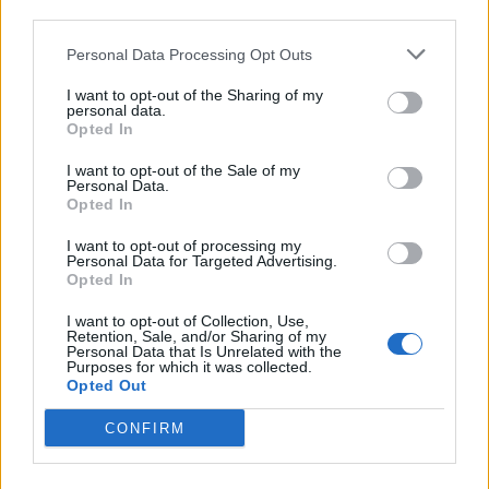
third parties.
Personal Data Processing Opt Outs
I want to opt-out of the Sharing of my
personal data.
Opted In
I want to opt-out of the Sale of my
Παρά τη μεγάλη αναγνωρισιμότητα που
Personal Data.
Opted In
απέκτησε, ο ίδιος διατήρησε χαμηλό προφίλ
I want to opt-out of processing my
και απέφυγε τα φώτα της δημοσιότητας. Οι
Personal Data for Targeted Advertising.
Opted In
συνεργάτες του μιλούσαν πάντα για έναν
άνθρωπο ευγενικό, εργατικό και αφοσιωμένο
I want to opt-out of Collection, Use,
Retention, Sale, and/or Sharing of my
στην τέχνη του, ο οποίος προτιμούσε να
Personal Data that Is Unrelated with the
Purposes for which it was collected.
αφήνει τη δουλειά του να μιλά αντί για τον
Opted Out
ίδιο. ￼
CONFIRM