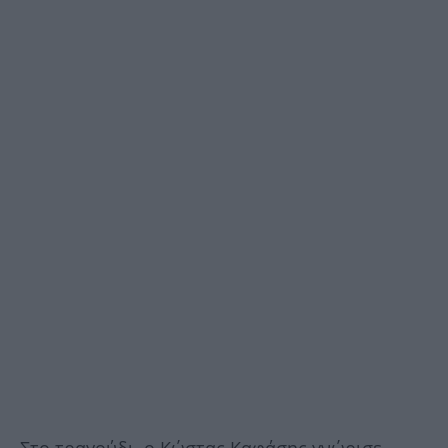
Στο τραγούδι, ο Κώστας Καφάσης γνώρισε