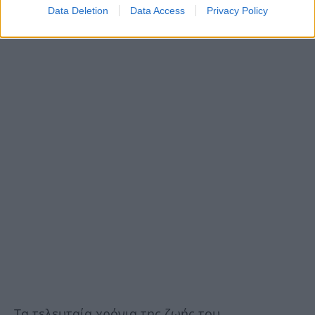
Data Deletion
Data Access
Privacy Policy
Τα τελευταία χρόνια της ζωής του