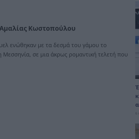
ς Αμαλίας Κωστοπούλου
υελ ενώθηκαν με τα δεσμά του γάμου το
 Μεσσηνία, σε μια άκρως ρομαντική τελετή που
Έ
κ
α
6 