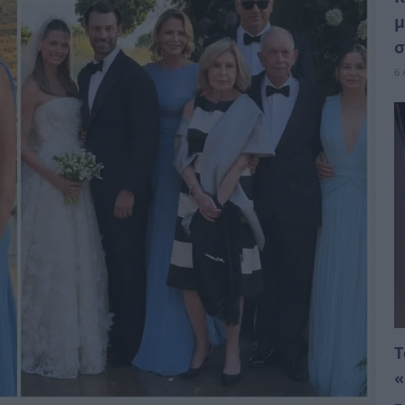
μ
σ
6 
Τ
«
–