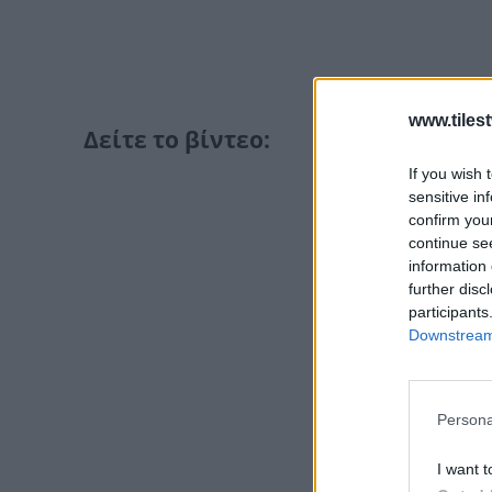
www.tiles
Δείτε το βίντεο:
If you wish 
sensitive in
confirm you
continue se
information 
further disc
participants
Downstream 
Persona
I want t