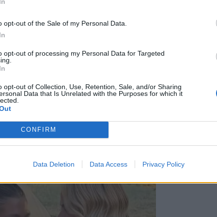
In
o opt-out of the Sale of my Personal Data.
ια, δημιουργώντας ένα παραμυθένιο σκηνικό για
In
ντας στο πλευρό του στενούς συγγενείς και
to opt-out of processing my Personal Data for Targeted
ing.
In
o opt-out of Collection, Use, Retention, Sale, and/or Sharing
ουλος έζησαν με έντονη συγκίνηση τη χαρά της
ersonal Data that Is Unrelated with the Purposes for which it
lected.
τη μοναδική στιγμή για την οικογένειά τους.
Out
CONFIRM
Data Deletion
Data Access
Privacy Policy