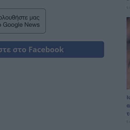
6 
Ι
α
τ
6 