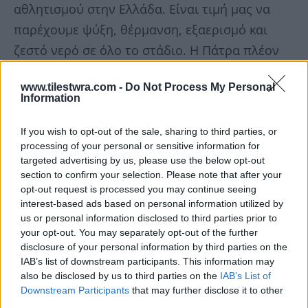
αθλητισμού στην Ελλάδα. Είναι τιμή μας να
παρέχουμε ψύξη, θέρμανση, εξαερισμό και
ζεστό νερό σε όλο το στάδιο. Η Πάτρα πλέον
φιλοξενεί μεγάλα αθλητικά γεγονότα, όπως οι
www.tilestwra.com -
Do Not Process My Personal
έξι συνεχόμενοι πανελλήνιοι αγώνες στίβου…
Information
If you wish to opt-out of the sale, sharing to third parties, or
processing of your personal or sensitive information for
targeted advertising by us, please use the below opt-out
section to confirm your selection. Please note that after your
opt-out request is processed you may continue seeing
interest-based ads based on personal information utilized by
us or personal information disclosed to third parties prior to
your opt-out. You may separately opt-out of the further
disclosure of your personal information by third parties on the
IAB’s list of downstream participants. This information may
also be disclosed by us to third parties on the
IAB’s List of
Downstream Participants
that may further disclose it to other
third parties.