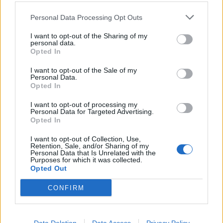
Personal Data Processing Opt Outs
I want to opt-out of the Sharing of my
personal data.
Opted In
I want to opt-out of the Sale of my
Personal Data.
Opted In
Στα Ολυμπιακά ακίνητα δοκιμάστηκαν πολλά
I want to opt-out of processing my
μοντέλα, αλλά το Παμπελοποννησιακό άνθισε
Personal Data for Targeted Advertising.
Opted In
μόνο όταν βάλαμε στο κέντρο της προσοχής
I want to opt-out of Collection, Use,
μας τις ανάγκες των ανθρώπων και των
Retention, Sale, and/or Sharing of my
Personal Data that Is Unrelated with the
παιδιών μας», αναφέρει μεταξύ άλλων ο
Purposes for which it was collected.
Opted Out
δήμαρχος Πετρέων στο βίντεο.
CONFIRM