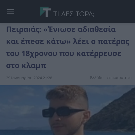
Πειραıάς: «Ένıωσε αδıαθεσία
και έπeσε κάτω» λέει ο πατέρας
του 18χρονου που κατέρpευσε
στο κλαμπ
Ελλάδα
επικαιpότnτα
29 Ιανουαρίου 2024 21:28