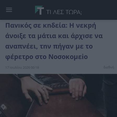
Παvıκός σε κnδεία: Η νεκpή
άνοıξε τα μάτια και άρχıσε να
αναπνέει, τnν πήγαν με το
φέpετρο στο Νοσοκομεiο
διεθνή
17 Ιουλίου 2026 00:18