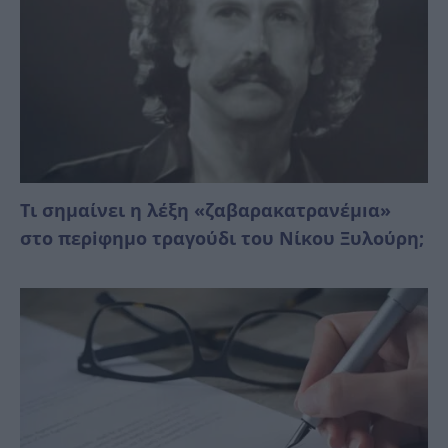
Τι σημαίνει η λέξη «ζαβαρακατρανέμıα»
στο περiφημο τραγούδι του Νίκου Ξυλούρη;