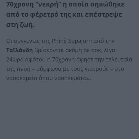
70χρονη “νεκρή” η οποία σηκώθηκε
από το φέρετρό της και επέστρεψε
στη ζωή.
Οι συγγενείς της Phinij Sopajorn από την
Ταϊλάνδη
βρίσκονται ακόμη σε σοκ, λίγα
24ωρα αφότου η 70χρονη άφησε την τελευταία
της πνοή – σύμφωνα με τους γιατρούς – στο
νοσοκομείο όπου νοσηλευόταν.