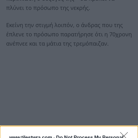
πλύνει το πρόσωπο της νεκρής.
Εκείνη την στιγμή λοιπόν, ο άνδρας που της
έπλενε το πρόσωπο παρατήρησε ότι η 70χρονη
ανέπνεε και τα μάτια της τρεμόπαιζαν.
www.tilestwra.com -
Do Not Process My Personal