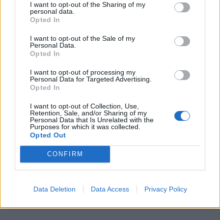
I want to opt-out of the Sharing of my
personal data.
Opted In
I want to opt-out of the Sale of my
Personal Data.
Opted In
I want to opt-out of processing my
Personal Data for Targeted Advertising.
Opted In
Στα παλιά τα χρόνια είχαν κάτι που
I want to opt-out of Collection, Use,
ονομαζόταν περιστρεφόμενη κάρτα χρέωσης.
Retention, Sale, and/or Sharing of my
Personal Data that Is Unrelated with the
Η κάρτα αυτή ήταν καλή μόνο στα Sears
Purposes for which it was collected.
Opted Out
Roebuck. Ή μάλλον ήταν Sears AND Roebuck.
CONFIRM
Έτσι κι αλλιώς, δεν υπάρχει κανένας Roebuck
πια. Μπορεί και να πέθανε.
Data Deletion
Data Access
Privacy Policy