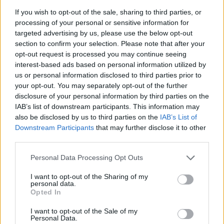
If you wish to opt-out of the sale, sharing to third parties, or
processing of your personal or sensitive information for
targeted advertising by us, please use the below opt-out
section to confirm your selection. Please note that after your
opt-out request is processed you may continue seeing
«Ή πρέπει να αυξήσουμε την τιμή της πατάτας
interest-based ads based on personal information utilized by
από 2,50 ευρώ και να την πάμε στα 5 ευρώ ή
us or personal information disclosed to third parties prior to
your opt-out. You may separately opt-out of the further
πρέπει να καταργηθεί. Όποιος θέλει στο
disclosure of your personal information by third parties on the
σουβλάκι πατάτα θα χρεώνουμε 50 – 70
IAB’s list of downstream participants. This information may
also be disclosed by us to third parties on the
IAB’s List of
λεπτά», λέει καταστηματάρχης στο Star.
Downstream Participants
that may further disclose it to other
third parties.
Δείτε το βίντεο:
Personal Data Processing Opt Outs
I want to opt-out of the Sharing of my
personal data.
Opted In
I want to opt-out of the Sale of my
Personal Data.