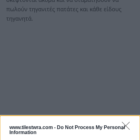
πωλούν τηγανιτές πατάτες και κάθε είδους
τηγανητά.
www.tilestwra.com -
Do Not Process My Personal
Information