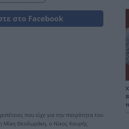
Χ
Β
π
9 
ριπέτειες που είχε για την πατρότητα του
η Μίκη Θεοδωράκη, ο Νίκος Κουρής