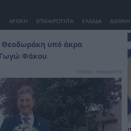
ΑΡΧΙΚΗ
ΕΠΙΚΑΙΡΟΤΗΤΑ
ΕΛΛΑΔΑ
ΔΙΕΘΝΗ
κότητα με την ηθοποιό...
η Θεοδωράκη υπό άκρα
ό Γωγώ Φάκου
Ελλάδα
επικαιpότnτα
Π