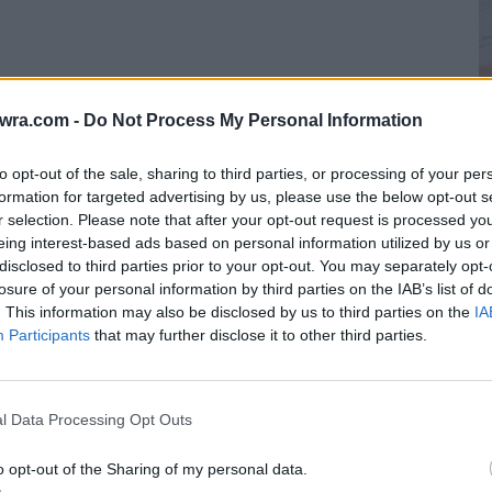
twra.com -
Do Not Process My Personal Information
to opt-out of the sale, sharing to third parties, or processing of your per
Κ
formation for targeted advertising by us, please use the below opt-out s
μ
r selection. Please note that after your opt-out request is processed y
eing interest-based ads based on personal information utilized by us or
σ
disclosed to third parties prior to your opt-out. You may separately opt-
9 
losure of your personal information by third parties on the IAB’s list of
. This information may also be disclosed by us to third parties on the
IA
υγούστου στον Ωρωπό, στην παράσταση «Φιλική
Participants
that may further disclose it to other third parties.
ο θρησκευτικός γάμος του ζευγαριού
7/1 με κουμπάρους την Μαρία και τον Τάσο
l Data Processing Opt Outs
o opt-out of the Sharing of my personal data.
είδηση μέσω Instagram, ανεβάζοντας την πρώτη