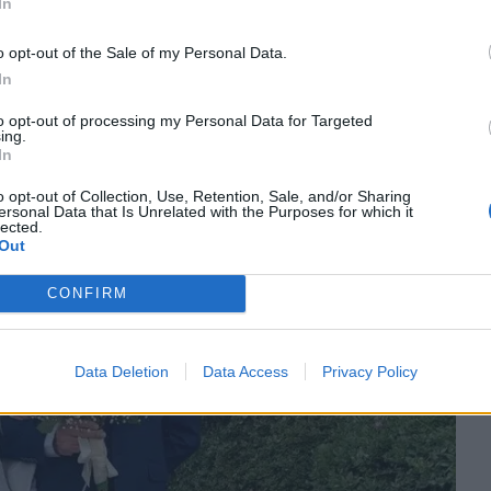
In
 στη λεζάντα: «Με δόξα και τιμή..κυρία
o opt-out of the Sale of my Personal Data.
!!!!Εύχομαι έτσι να είναι και η υπόλοιπη ζωή
In
χαριστούμε ιδιαίτερα όσους, με κάθε τρόπο,
α τοση αγάπη!!!».
to opt-out of processing my Personal Data for Targeted
ing.
In
o opt-out of Collection, Use, Retention, Sale, and/or Sharing
ersonal Data that Is Unrelated with the Purposes for which it
lected.
Out
CONFIRM
Data Deletion
Data Access
Privacy Policy