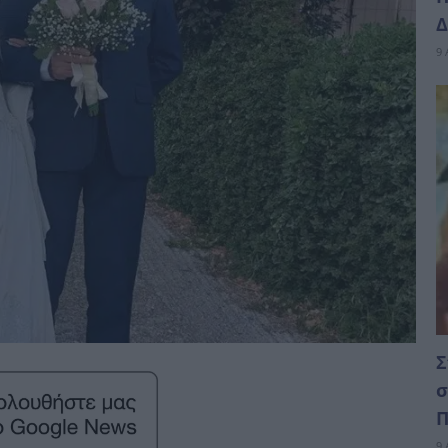
Δ
9 
Σ
σ
Π
9 