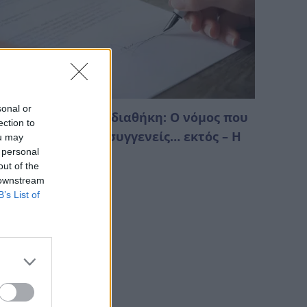
sonal or
ληρονομιά χωρίς διαθήκη: Ο νόμος που
ection to
πορεί να αφήσει συγγενείς… εκτός – Η
ou may
 personal
ειρά
out of the
Αυγούστου 2026 04:18
 downstream
B’s List of