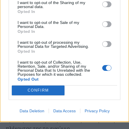
I want to opt-out of the Sharing of my
personal data.
Opted In
I want to opt-out of the Sale of my
Personal Data.
Opted In
I want to opt-out of processing my
Personal Data for Targeted Advertising.
Opted In
I want to opt-out of Collection, Use,
Retention, Sale, and/or Sharing of my
Personal Data that Is Unrelated with the
Purposes for which it was collected.
«Είναι απίστευτο το πόσο καλή είναι
Opted Out
η Ελεονώρα Ζουγανέλη»
CONFIRM
Ο Νίκος Κουρής αναφέρθηκε και στην
παράσταση «Η εκατομμυριούχος» που
Data Deletion
Data Access
Privacy Policy
πρωταγωνιστεί με την Ελεωνόρα Ζουγανέλη,
πλέκοντας της το εγκώμιο.