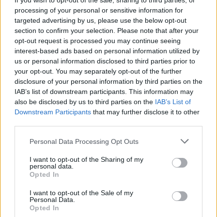
If you wish to opt-out of the sale, sharing to third parties, or
processing of your personal or sensitive information for
targeted advertising by us, please use the below opt-out
section to confirm your selection. Please note that after your
opt-out request is processed you may continue seeing
interest-based ads based on personal information utilized by
us or personal information disclosed to third parties prior to
Σημειώνεται, εξάλλου, πως μετά το χθεσινό
your opt-out. You may separately opt-out of the further
disclosure of your personal information by third parties on the
συλλαλητήριο στη Θεσσαλονίκη κατά της
IAB’s list of downstream participants. This information may
χρήσης του όρου «Μακεδονία» από τα Σκόπια,
also be disclosed by us to third parties on the
IAB’s List of
οι διοργανωτές ανανεώνουν το ραντεβού τους
Downstream Participants
that may further disclose it to other
third parties.
για τις 4 Φεβρουαρίου, αυτή τη φορά στην
Αθήνα.
Personal Data Processing Opt Outs
I want to opt-out of the Sharing of my
personal data.
Οι διοργανωτές, φιλοδοξούν πως και η
Opted In
συγκέντρωση στην Αθήνα θα έχει ανάλογη
I want to opt-out of the Sale of my
ανταπόκριση με αυτή που είχε το χθεσινό
Personal Data.
Opted In
συλλαλητήριο στη Θεσσαλονίκη.