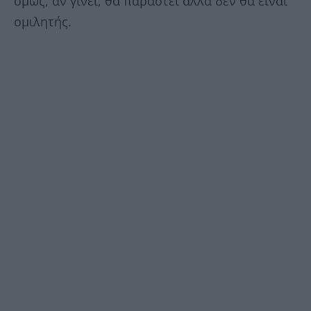
όμως, αν γίνει, θα παραστεί αλλά δεν θα είναι
ομιλητής.