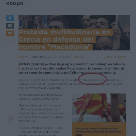
κόσμο
: