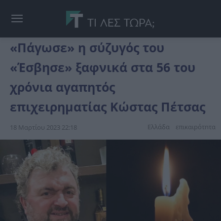
«Πάγωσε» η σύζυγός του
«Έσβησε» ξαφνικά στα 56 του
χρόνια αγαπητός
επιχειρηματίας Κώστας Πέτσας
Ελλάδα
επικαιpότnτα
18 Μαρτίου 2023 22:18