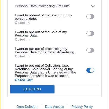
Personal Data Processing Opt Outs
I want to opt-out of the Sharing of my
personal data.
Opted In
I want to opt-out of the Sale of my
Ο Κώστας Πέτσας αφνμει πίσω του
Personal Data.
Opted In
την γυναίκα του και ένα παιδί
I want to opt-out of processing my
Personal Data for Targeted Advertising.
Ο Κώστας Πέτσας, παντρεμένος και αφήνει
Opted In
πίσω του ένα γιο.
I want to opt-out of Collection, Use,
Retention, Sale, and/or Sharing of my
Personal Data that Is Unrelated with the
Purposes for which it was collected.
Ενώ αναμένεται και η νεκροψία-νεκροτομή για
Opted Out
να δώσει απαντήσεις για τα αίτια του θανάτου.
CONFIRM
Data Deletion
Data Access
Privacy Policy