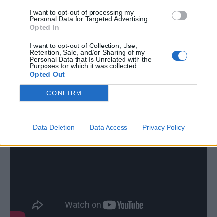
I want to opt-out of processing my
Personal Data for Targeted Advertising.
Opted In
I want to opt-out of Collection, Use,
Retention, Sale, and/or Sharing of my
Personal Data that Is Unrelated with the
Purposes for which it was collected.
Opted Out
Δείτε το βίντεο:
CONFIRM
Data Deletion
Data Access
Privacy Policy