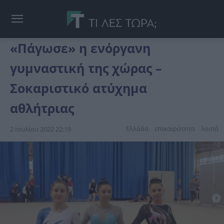
«Πάγωσε» η ενόργανη
γυμναστική της χώρας –
Σοκαpιστικό ατύχημα
αθλήτριας
Ελλάδα
επικαιpότnτα
λοιπά
2 Ιουλίου 2022 22:19