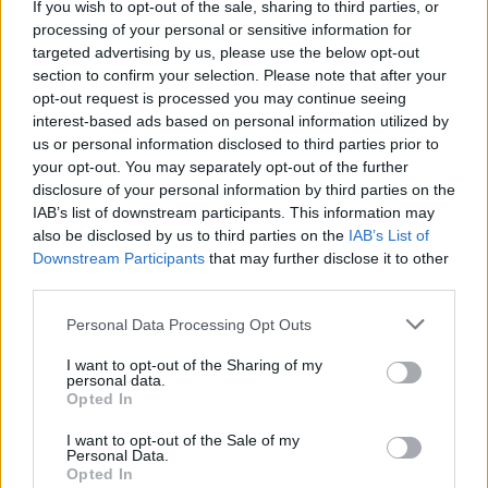
If you wish to opt-out of the sale, sharing to third parties, or
processing of your personal or sensitive information for
Η Καλλιόπη Πάλλη είναι η μεσαία κοπέλα.
Δείτε
targeted advertising by us, please use the below opt-out
την άτυχη πρωταθλήτρια Πάλλη Κάση να
section to confirm your selection. Please note that after your
εκτελεί το πρόγραμμα της στις 9 Απριλίου
opt-out request is processed you may continue seeing
interest-based ads based on personal information utilized by
2022
us or personal information disclosed to third parties prior to
your opt-out. You may separately opt-out of the further
disclosure of your personal information by third parties on the
IAB’s list of downstream participants. This information may
also be disclosed by us to third parties on the
IAB’s List of
Downstream Participants
that may further disclose it to other
third parties.
Personal Data Processing Opt Outs
I want to opt-out of the Sharing of my
personal data.
Opted In
I want to opt-out of the Sale of my
Personal Data.
Opted In