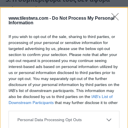
πάντα εσένα
www.tilestwra.com -
Do Not Process My Personal
Information
Είναι εύκολο να πάρεις προσωπικά τη σιωπή
τους: «Αν με αγαπούσαν, θα τηλεφωνούσαν. Αν
If you wish to opt-out of the sale, sharing to third parties, or
τους ένοιαζα, θα το έδειχναν.»
processing of your personal or sensitive information for
targeted advertising by us, please use the below opt-out
section to confirm your selection. Please note that after your
opt-out request is processed you may continue seeing
interest-based ads based on personal information utilized by
us or personal information disclosed to third parties prior to
your opt-out. You may separately opt-out of the further
disclosure of your personal information by third parties on the
IAB’s list of downstream participants. This information may
also be disclosed by us to third parties on the
IAB’s List of
Downstream Participants
that may further disclose it to other
third parties.
Personal Data Processing Opt Outs