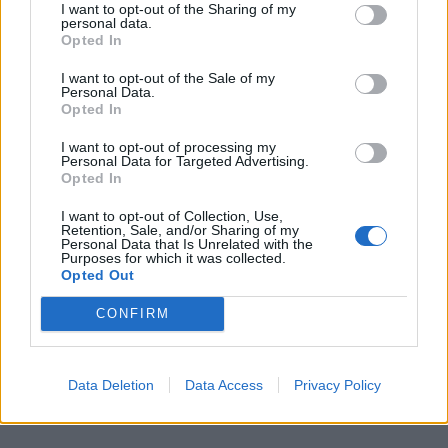
I want to opt-out of the Sharing of my
personal data.
Opted In
I want to opt-out of the Sale of my
Personal Data.
Opted In
I want to opt-out of processing my
Personal Data for Targeted Advertising.
Opted In
Όμως η απόσταση συχνά λέει περισσότερα για
I want to opt-out of Collection, Use,
Retention, Sale, and/or Sharing of my
τις δικές τους δυσκολίες παρά για τα δικά σου
Personal Data that Is Unrelated with the
Purposes for which it was collected.
λάθη.
Opted Out
CONFIRM
Ίσως είναι φορτωμένοι. Ίσως είναι χαμένοι.
Ίσως δεν ξέρουν πώς να ξανασυνδεθούν.
Data Deletion
Data Access
Privacy Policy